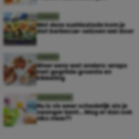
KINDEREN
Met deze sushisalade kom je
dat barbecue-seizoen wel door
KINDEREN
Weer eens wat anders: wraps
met gegrilde groente en
kibbeling
ZWANGERSCHAP
Nu is vis weer schadelijk als je
zwanger bent… Mag er dan ook
niks meer?!