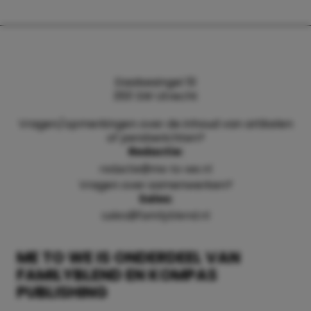
Daalsesingel 51
3511 SW Utrecht
Vragen/opmerkingen over de inhoud van artikelen
of persberichten?
Redactie:
redactie@me-to-we.nl
Vragen over samenwerken?
Sales:
sales@familyblend.nl
ME TO WE IS ONDERDEEL VAN
FAMILYBLEND EN KOMPAS
PUBLISHING