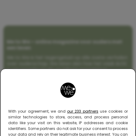
Me to We – online magazine voor ouders met
een leven
Me to We is het tegengeluid op alle zoete verhalen
over ouderschap. We laten zien hoe het vaak écht
is om moeder te zijn en blijven genadeloos
realistisch. Altijd met een vette knipoog, maar wel
zonder filter. Gewoon, hoe het leven er aan toe
gaat met en naast een (eenouder)gezin. Dus
gegarandeerd een rommelig huis, schuimbekkende
peuters en boze kleuters achter het behang.
With your agreement, we and
our 233 partners
use cookies or
similar technologies to store, access, and process personal
data like your visit on this website, IP addresses and cookie
identifiers. Some partners do not ask for your consent to process
your data and rely on their legitimate business interest. You can