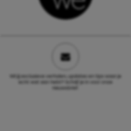
Wil jij exclusieve verhalen, updates en tips waar je
echt wat aan hebt? Schrijf je in voor onze
nieuwsbrief.