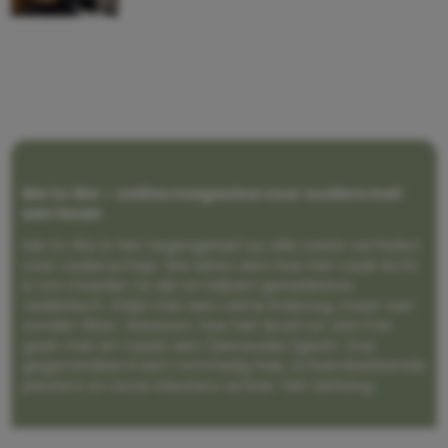
Me to We – online magazine voor ouders met
een leven
Me to We is het tegengeluid op alle zoete verhalen
over ouderschap. We laten zien hoe het vaak écht
is om moeder te zijn en blijven genadeloos
realistisch. Altijd met een vette knipoog, maar wel
zonder filter. Gewoon, hoe het leven er aan toe
gaat met en naast een (eenouder)gezin. Dus
gegarandeerd een rommelig huis, schuimbekkende
peuters en boze kleuters achter het behang.