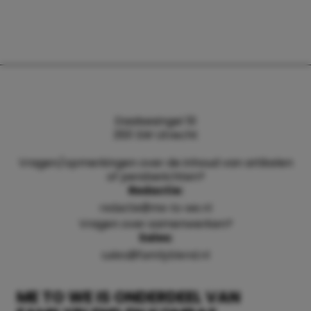
Daalsesingel 51
3511 SW Utrecht
Vragen/opmerkingen over de inhoud van artikelen
of persberichten?
Redactie:
redactie@me-to-we.nl
Vragen over samenwerken?
Sales:
sales@familyblend.nl
ME TO WE IS ONDERDEEL VAN