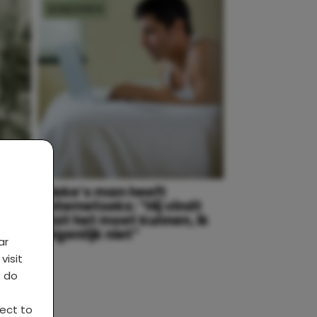
KINDEREN
Lieke’s man heeft
ijn
internetseks: “Hij vindt
dat het moet kunnen, ik
eigenlijk niet”
ar
visit
s do
ject to