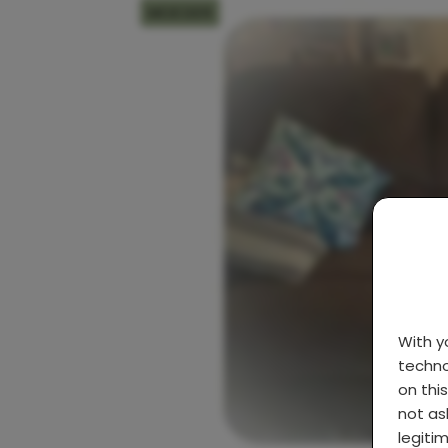
MOEDER
With 
techno
on thi
not as
legiti