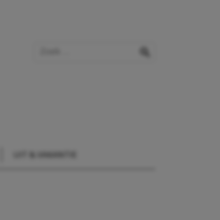
Zoek op de website
zoeken
UIT & VAKANTIE