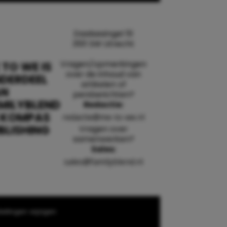
Daalsesingel 51
3511 SW Utrecht
Vragen/opmerkingen
 TO WE IS
over de inhoud van
DERDEEL
artikelen of
AN
persberichten?
MILYBLEND
Redactie:
 KOMPAS
redactie@me-to-we.nl
BLISHING
Vragen over
samenwerken?
Sales:
sales@familyblend.nl
ellingen wijzigen