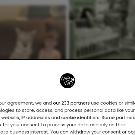
MOEDER
Waarom vrouw-zijn
meer is dan moeder-z
your agreement, we and
our 233 partners
use cookies or simil
logies to store, access, and process personal data like your 
s website, IP addresses and cookie identifiers. Some partner
ZWANGERSCHAP
k for your consent to process your data and rely on their
mate business interest. You can withdraw your consent or ob