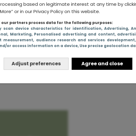
rocessing based on legitimate interest at any time by click
More” or in our Privacy Policy on this website.
our partners process data for the following purposes:
y scan device characteristics for identification
, Advertising
, A
pt coyote
onal
, Marketing
, Personalised advertising and content, advertis
t measurement, audience research and services development
wordt he-
nd/or access information on a device
, Use precise geolocation d
Waarom je de bevall
Adjust preferences
Agree and close
niet samen meemaa