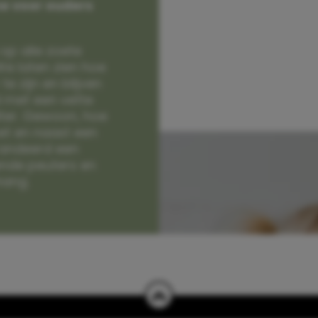
e voor ouders
op alle zoete
e laten zien hoe
e zijn en blijven
jd met een vette
lter. Gewoon, hoe
et en naast een
randeerd een
nde peuters en
hang.