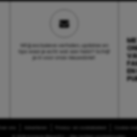
ME
Wil jij exclusieve verhalen, updates en
ON
tips waar je echt wat aan hebt? Schrijf
V
je in voor onze nieuwsbrief.
FA
EN
PU
ver ons
Adverteren
Privacy- en cookiebeleid
Cookie-inst
© 2026 Kompas Blend B.V. - Alle rechten voorbehouden