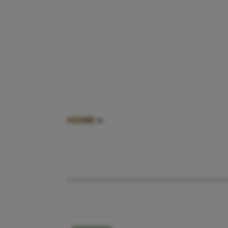
HOME
»
VROUW