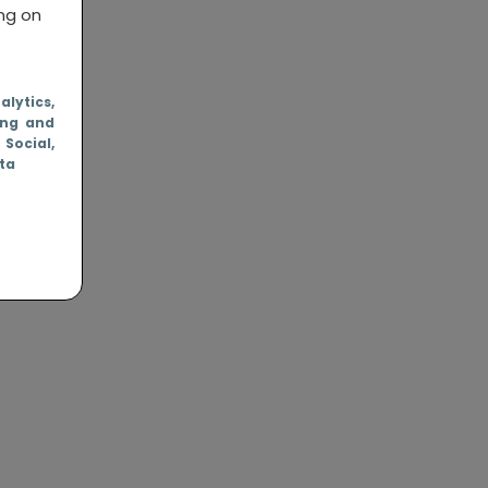
ing on
nalytics
,
ing and
, Social
,
ata
ing
kt