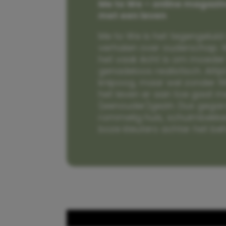
Me to We – online magazin
met een leven
Me to We is het tegengeluid 
verhalen over ouderschap. W
het vaak écht is om moeder t
genadeloos realistisch. Alti
knipoog, maar wel zonder fi
het leven er aan toe gaat m
(eenouder)gezin. Dus gega
rommelig huis, schuimbekke
boze kleuters achter het be