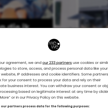
n die ik
te jaar als
Heerlijk uitwaaien in 
duinen en daarna et
bij IJgenweis in Schoo
your agreement, we and
our 233 partners
use cookies or simil
logies to store, access, and process personal data like your 
N CATEGORIE
KINDEREN
s website, IP addresses and cookie identifiers. Some partner
k for your consent to process your data and rely on their
mate business interest. You can withdraw your consent or ob
rocessing based on legitimate interest at any time by click
More” or in our Privacy Policy on this website.
our partners process data for the following purposes: