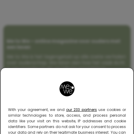
Me to We – online magazine voor ouders met
een leven
Me to We is het tegengeluid op alle zoete verhalen
over ouderschap. We laten zien hoe het vaak écht
is om moeder te zijn en blijven genadeloos
realistisch. Altijd met een vette knipoog, maar wel
zonder filter. Gewoon, hoe het leven er aan toe
gaat met en naast een (eenouder)gezin. Dus
gegarandeerd een rommelig huis, schuimbekkende
peuters en boze kleuters achter het behang.
With your agreement, we and
our 233 partners
use cookies or
similar technologies to store, access, and process personal
data like your visit on this website, IP addresses and cookie
identifiers. Some partners do not ask for your consent to process
your data and rely on their legitimate business interest. You can