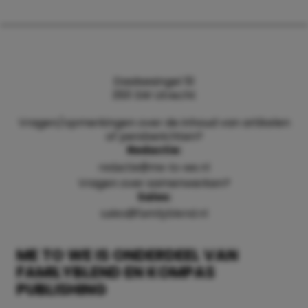
Daalsesingel 51
3511 SW Utrecht
Vragen/opmerkingen over de inhoud van artikelen
of persberichten?
Redactie:
redactie@me-to-we.nl
Vragen over samenwerken?
Sales:
sales@familyblend.nl
ME TO WE IS ONDERDEEL VAN
FAMILYBLEND EN KOMPAS
PUBLISHING