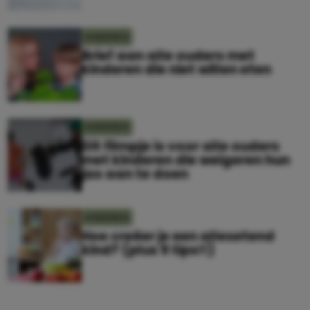
KINDEREN
Brief aan alle ouders met
kinderen die niet willen eten
KINDEREN
Dit filmpje is voor alle ouders
met kinderen die weigeren hun
jas aan te doen
KINDEREN
Hoe creëer je een allesetend
kind? (plus 9 tips!!)