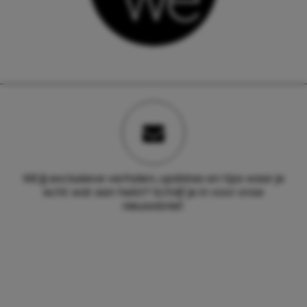
Wil jij exclusieve verhalen, updates en tips waar je
echt wat aan hebt? Schrijf je in voor onze
nieuwsbrief.