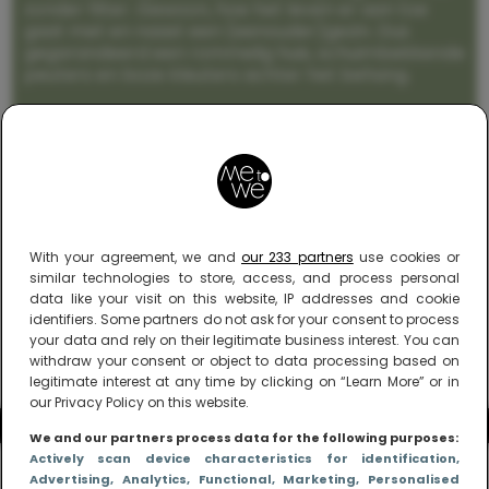
zonder filter. Gewoon, hoe het leven er aan toe
gaat met en naast een (eenouder)gezin. Dus
gegarandeerd een rommelig huis, schuimbekkende
peuters en boze kleuters achter het behang.
With your agreement, we and
our 233 partners
use cookies or
similar technologies to store, access, and process personal
data like your visit on this website, IP addresses and cookie
identifiers. Some partners do not ask for your consent to process
your data and rely on their legitimate business interest. You can
withdraw your consent or object to data processing based on
legitimate interest at any time by clicking on “Learn More” or in
our Privacy Policy on this website.
We and our partners process data for the following purposes:
Actively scan device characteristics for identification
,
Advertising
, Analytics
, Functional
, Marketing
, Personalised