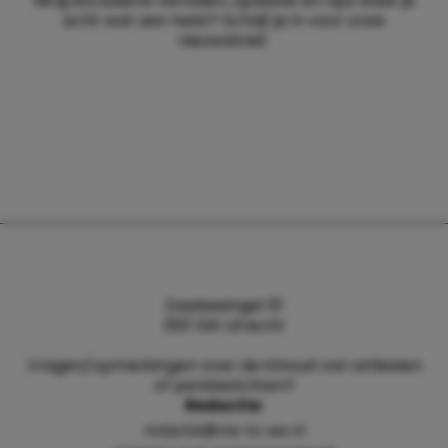
Wil jij exclusieve verhalen, updates en tips waar je
echt wat aan hebt? Schrijf je in voor onze
nieuwsbrief.
Daalsesingel 51
3511 SW Utrecht
Vragen/opmerkingen over de inhoud van artikelen
of persberichten?
Redactie:
redactie@me-to-we.nl