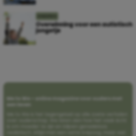
KINDEREN
Overwinning voor een autistisch
jongetje
Me to We – online magazine voor ouders met
een leven
Me to We is het tegengeluid op alle zoete verhalen
over ouderschap. We laten zien hoe het vaak écht
is om moeder te zijn en blijven genadeloos
realistisch. Altijd met een vette knipoog, maar wel