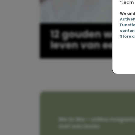
“Learn 
We and 
Activel
Functi
12 gouden wetten
conten
Store a
leven van een b
Me to We – online magazin
met een leven