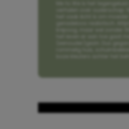
Me to We is het tegengeluid 
verhalen over ouderschap. W
het vaak écht is om moeder t
genadeloos realistisch. Alti
knipoog, maar wel zonder fi
het leven er aan toe gaat m
(eenouder)gezin. Dus gega
rommelig huis, schuimbekke
boze kleuters achter het be