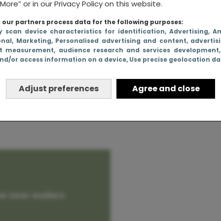
More” or in our Privacy Policy on this website.
our partners process data for the following purposes:
y scan device characteristics for identification
, Advertising
, A
onal
, Marketing
, Personalised advertising and content, advertis
 uit het
t measurement, audience research and services development
nd/or access information on a device
, Use precise geolocation d
aby
Adjust preferences
Agree and close
e voor ouders