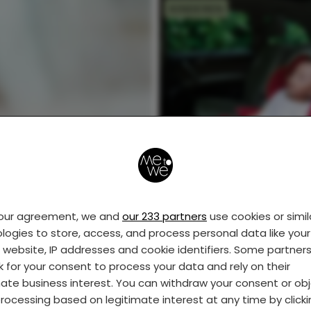
KINDEREN
Wetmatigheid: als je
kind in de auto in sla
valt, zal hij zijn
your agreement, we and
our 233 partners
use cookies or simil
middagdutje oversl
logies to store, access, and process personal data like your 
s website, IP addresses and cookie identifiers. Some partner
k for your consent to process your data and rely on their
mate business interest. You can withdraw your consent or ob
rocessing based on legitimate interest at any time by click