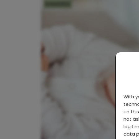
KINDEREN
With 
techno
on thi
not as
legiti
data p