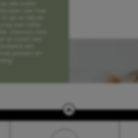
op alle zoete
e laten zien hoe
e zijn en blijven
jd met een vette
lter. Gewoon, hoe
et en naast een
randeerd een
nde peuters en
hang.