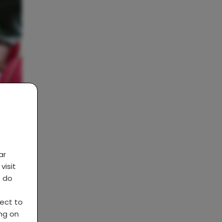
ap
ar
aan
visit
s do
ject to
ing on