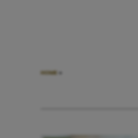
HOME
»
WETMATIGHEID