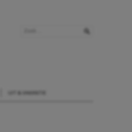
Zoek op de website
zoeken
UIT & VAKANTIE