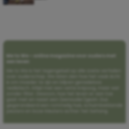
Me to We – online magazine voor ouders met
een leven
Me to We is het tegengeluid op alle zoete verhalen
over ouderschap. We laten zien hoe het vaak écht
is om moeder te zijn en blijven genadeloos
realistisch. Altijd met een vette knipoog, maar wel
zonder filter. Gewoon, hoe het leven er aan toe
gaat met en naast een (eenouder)gezin. Dus
gegarandeerd een rommelig huis, schuimbekkende
peuters en boze kleuters achter het behang.