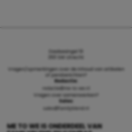
Daalsesingel 51
3511 SW Utrecht
Vragen/opmerkingen over de inhoud van artikelen
of persberichten?
Redactie:
redactie@me-to-we.nl
Vragen over samenwerken?
Sales:
sales@familyblend.nl
ME TO WE IS ONDERDEEL VAN