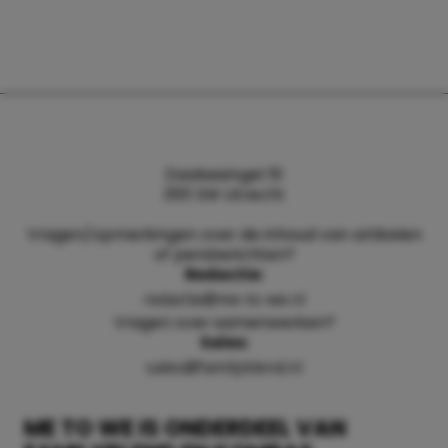
Daalsesingel 51
3511 SW Utrecht
Vragen/opmerkingen over de inhoud van artikelen
of persberichten?
Redactie:
redactie@me-to-we.nl
Vragen over samenwerken?
Sales:
sales@familyblend.nl
ME TO WE IS ONDERDEEL VAN