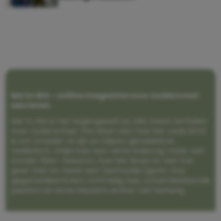
Me to We – online magazine voor ouders met
een leven
Me to We is het tegengeluid op alle zoete verhalen
over ouderschap. We laten zien hoe het vaak écht
is om moeder te zijn en blijven genadeloos
realistisch. Altijd met een vette knipoog, maar wel
zonder filter. Gewoon, hoe het leven er aan toe
gaat met en naast een (eenouder)gezin. Dus
gegarandeerd een rommelig huis, schuimbekkende
peuters en boze kleuters achter het behang.