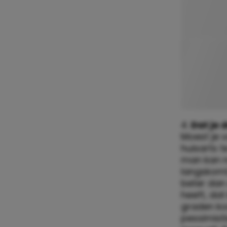
4.
Dat je 
Moest je 
huisarts t
man kan n
langskomt
beter dan 
heeft, dat
graden ko
pessimisti
meevalt. B
Een vlékje
5.
Dat je 
Stel, je z
te staan.
melden. E
hebt gedach
daar kun j
doet er ge
volkomen 