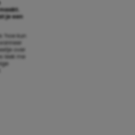
e
 maakt.
t je een
s ‘hoe kun
 wanneer
etje over
es leek me
mige
.