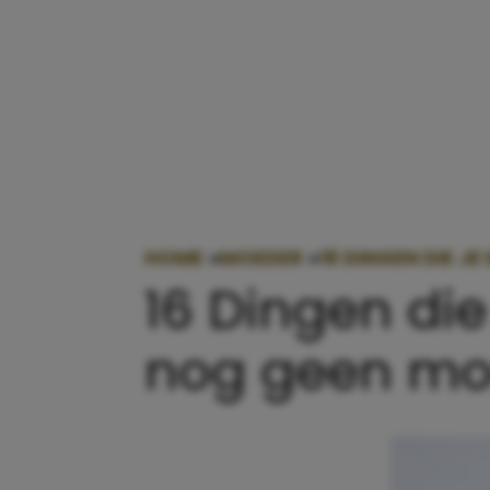
HOME
»
MOEDER
»
16 DINGEN DIE J
16 Dingen die 
nog geen mo