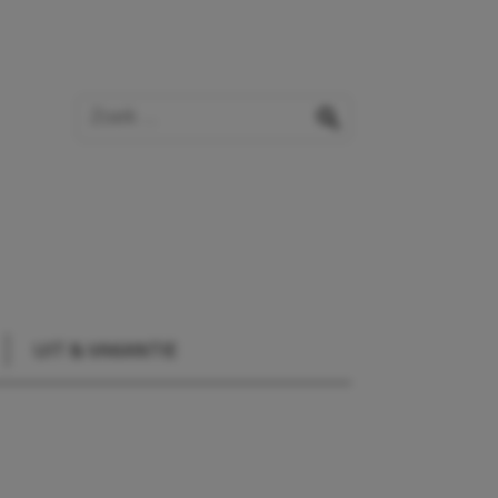
Zoek op de website
zoeken
UIT & VAKANTIE