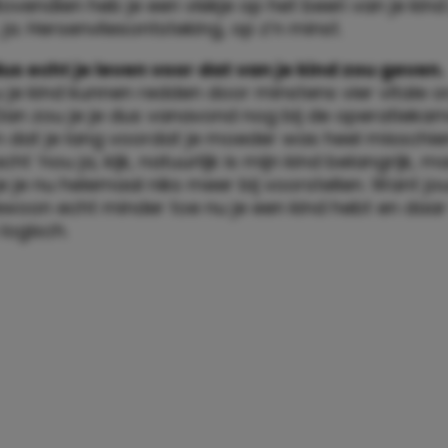
elke 100 foto’s op je telefoon, er 99,5 van je kind
e een kind had, had je ook een telefoon met een c
kelijk gebruikte. Inmiddels weet je niet meer waa
 is nu louter gevuld met beeldmateriaal van je baby
e iets heel knaps / schattigs / geweldigs doet. En n