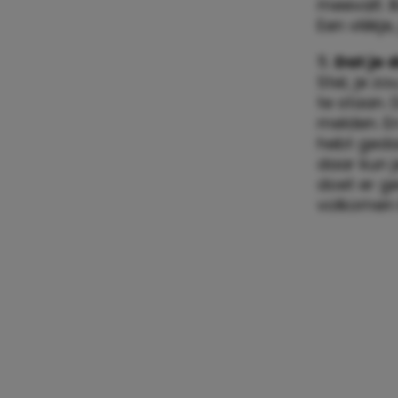
6.
Dat van 
Voordat j
je daadwer
je filmrol
kleuter di