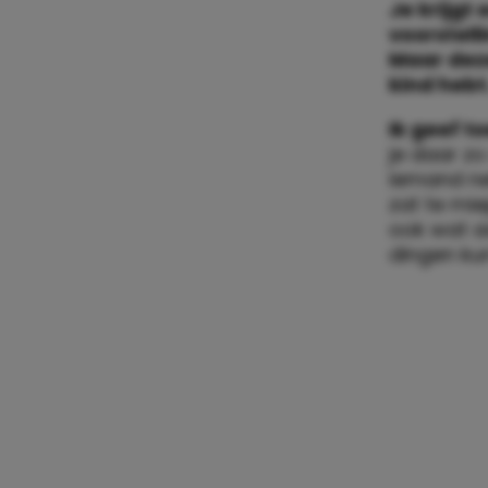
Je krijgt
voorstell
Maar deze
kind hebt
Ik geef to
je daar z
iemand ne
zat te mi
ook wat a
dingen kun