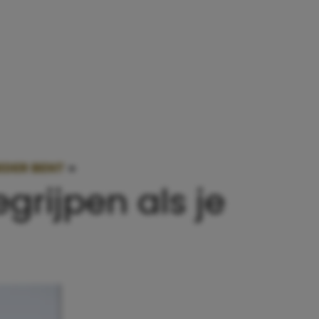
OEDER BENT
»
16 DINGEN DIE JE ECHT NIET KUNT B
egrijpen als je