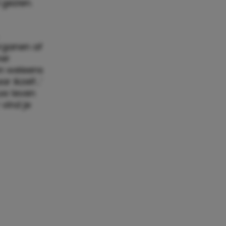
 zijn.
amera. Die
rvoor, want
 / peuter /
ee, van die