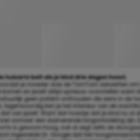
de huisarts belt als je kind drie dagen hoest.
voordat je moeder was de TomTom aanzetten om b
e komen en jezelf altijd opnieuw voorstellen want
atuurlijk geen patiënt onthouden die eens in de tw
, tegenwoordig ken je het interieur van de wachtk
dat van jezelf. Want dat hoestje dat je kind nu al 
 kan zomaar een sluimerende longontsteking zijn. E
orts is gewoon hoog, ook al zegt zelfs de doorga
sch ingestelde Dr. Google dat het hoogstwaarschijn
ovendien heb je een vlekje op het been van je kind
, ja. Hersenvliesontsteking, op z’n minst.
dus echt je leven voor dat van je kind zou geven.
ou je kind kunnen redden door minstens vier vitale 
 Dan zou je je dus vanavond nog bij de operatieka
n dat je lang voordat je moeder was heel misschi
t ‘nou ja, kijk, natuurlijk is mijn kind belangrijk, ma
e je nu helemaal niks meer bij voorstellen. Want jo
woon echt minder toe nu je een kind hebt en daar 
logisch.