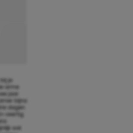
ij je
 de arme
ee jaar
amer bijna
drie dagen
n veertig
ans
lijk wel
 gezien.
organen af
mer
en weleens
ar ikzelf…’
uw leven
vind je