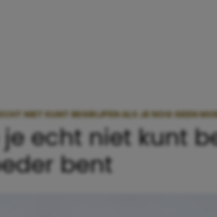
E ECHT NIET KUNT BEGRIJPEN ALS JE NOG GEEN M
je echt niet kunt b
eder bent