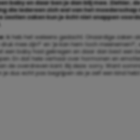
 een baby en daar ben je dan blij mee. Ziehier, d
ing die iedereen zich wel van het moederschap
 zestien zaken kun je écht niet snappen voorda
.
e:
ik heb het weleens gedacht. Onaardige zaken al
o druk mee zijn?’ en ‘je kan hem toch meenemen?’,
t een baby had gekregen en daar dan best een be
epen. En dat hele verhaal over hormonen en emoti
an de overdreven kant. Bij deze: sorry. Want som
 je dus echt pas begrijpen als je zelf een kind hebt