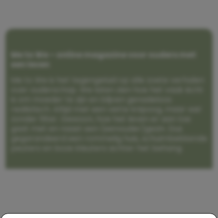
Me to We – online magazine voor ouders met
een leven
Me to We is het tegengeluid op alle zoete verhalen
over ouderschap. We laten zien hoe het vaak écht
is om moeder te zijn en blijven genadeloos
realistisch. Altijd met een vette knipoog, maar wel
zonder filter. Gewoon, hoe het leven er aan toe
gaat met en naast een (eenouder)gezin. Dus
gegarandeerd een rommelig huis, schuimbekkende
peuters en boze kleuters achter het behang.