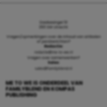
Daalsesingel 51
3511 SW Utrecht
Vragen/opmerkingen over de inhoud van artikelen
of persberichten?
Redactie:
redactie@me-to-we.nl
Vragen over samenwerken?
Sales:
sales@familyblend.nl
ME TO WE IS ONDERDEEL VAN
FAMILYBLEND EN KOMPAS
PUBLISHING