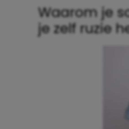
Waarom je so
je zelf ruzie 