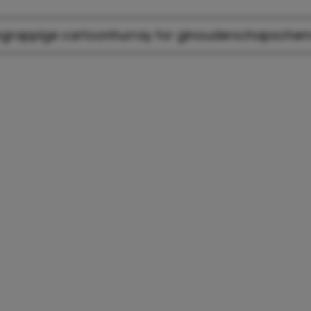
n
grappige cartoon
hurray for gin
ouderschap
sche