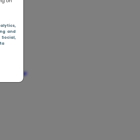
ing on
nalytics
,
ing and
, Social
,
ata
ds al naar