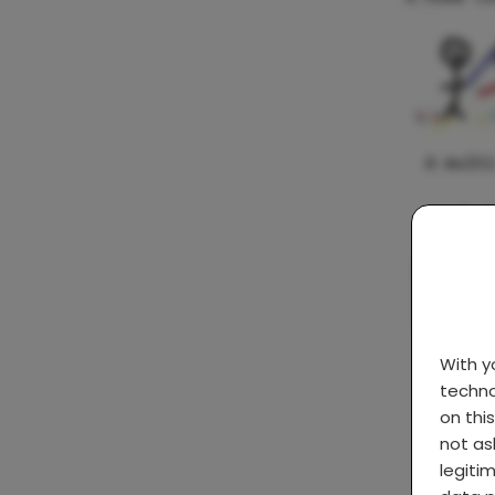
With 
techno
on thi
not as
legiti