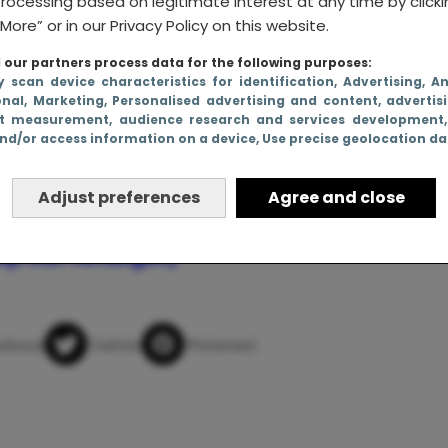
rocessing based on legitimate interest at any time by click
More” or in our Privacy Policy on this website.
our partners process data for the following purposes:
y scan device characteristics for identification
, Advertising
, A
onal
, Marketing
, Personalised advertising and content, advertis
t measurement, audience research and services development
nd/or access information on a device
, Use precise geolocation d
Adjust preferences
Agree and close
Femke’s vrije dag (of hoe je om 9 uur ’s ochten
wijn kan verlangen)
app
ebook
Twitter
Pinterest