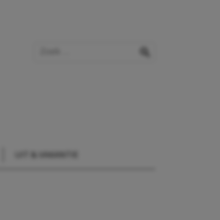
Zoek op de website
zoeken
UIT & VAKANTIE