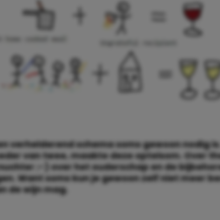
n verhelderend schema soms gewoon nodig is.
eder van twee, maakte deze optelsom. Over th
uchter ;-) over het ouderschap en de bijbeho
gen. Want soms kun je gewoon zelf niet meer 
aan de wijn mag.