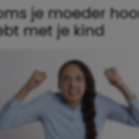
ms je moeder hoor
hebt met je kind