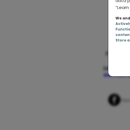
data p
“Learn 
We and 
Activel
Functi
conten
Store a
Lees ook:
een fles 
Whats
Fac