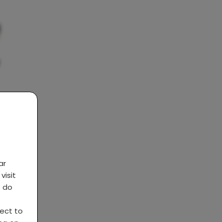
ar
visit
s do
ject to