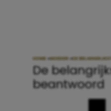
HOME
»
MOEDER
»
DE BELANGRIJK
De belangrij
beantwoord