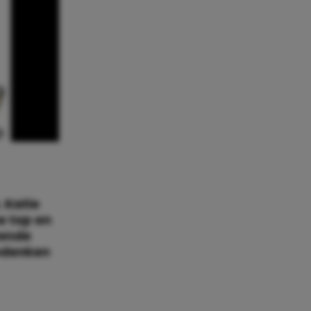
 Katie
e top en
rende
bedenken