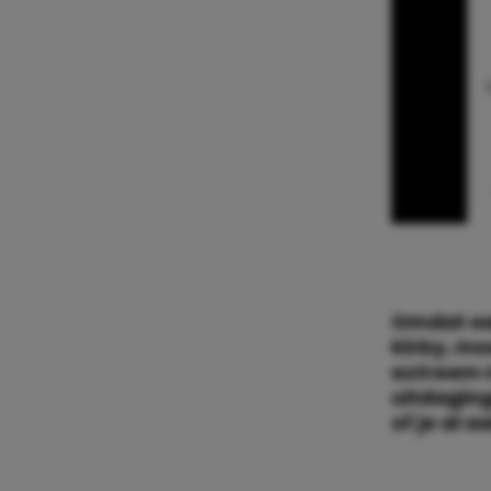
Omdat ee
Kirby, mo
extreem n
uitdagin
of je al 