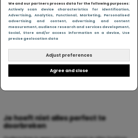
interessant zijn, maar ook inzichten bieden die in je
We and our partners process data for the following purposes:
eigen gezin toepasbaar zijn.
Actively scan device characteristics for identification
,
Advertising
, Analytics
, Functional
, Marketing
, Personalised
advertising and content, advertising and content
measurement, audience research and services development
,
Social
, Store and/or access information on a device
, Use
precise geolocation data
Adjust preferences
Agree and close
Je hoeft niet alles perfect te
doorbreken