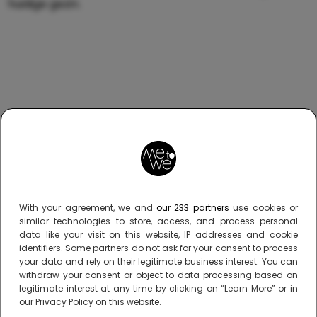
huidige gezin.
With your agreement, we and
our 233 partners
use cookies or
Door je daarvan bewust te worden, kun je keuzes
similar technologies to store, access, and process personal
maken. Je hoeft niet automatisch te reageren zoals
data like your visit on this website, IP addresses and cookie
je dat altijd deed.
identifiers. Some partners do not ask for your consent to process
your data and rely on their legitimate business interest. You can
Wat helpt om zicht te krijgen op
withdraw your consent or object to data processing based on
patronen?
legitimate interest at any time by clicking on “Learn More” or in
our Privacy Policy on this website.