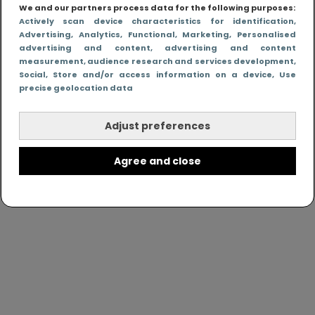
We and our partners process data for the following purposes:
Actively scan device characteristics for identification
,
Advertising
, Analytics
, Functional
, Marketing
, Personalised
advertising and content, advertising and content
measurement, audience research and services development
,
Social
, Store and/or access information on a device
, Use
precise geolocation data
Adjust preferences
Agree and close