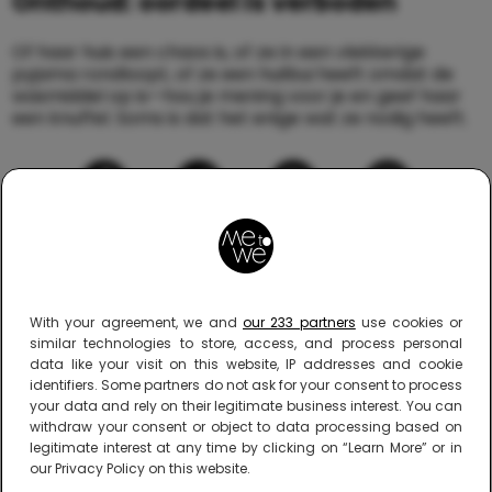
Onthoud: oordeel is verboden
Of haar huis een chaos is, of ze in een vlekkerige
pyjama rondloopt, of ze een huilbui heeft omdat de
wasmiddel op is—hou je mening voor je en geef haar
een knuffel. Soms is dat het enige wat ze nodig heeft.
With your agreement, we and
our 233 partners
use cookies or
similar technologies to store, access, and process personal
data like your visit on this website, IP addresses and cookie
identifiers. Some partners do not ask for your consent to process
your data and rely on their legitimate business interest. You can
withdraw your consent or object to data processing based on
legitimate interest at any time by clicking on “Learn More” or in
our Privacy Policy on this website.