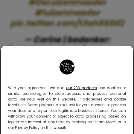
#DeLuizenmoeder
#luizenmoeder
pic.twitter.com/t3ah5S8If2
— Corine | bedenker:
(@VMBOOnStage)
21 januari
2018
With your agreement, we and
our 233 partners
use cookies or
similar technologies to store, access, and process personal
data like your visit on this website, IP addresses and cookie
identifiers. Some partners do not ask for your consent to process
your data and rely on their legitimate business interest. You can
withdraw your consent or object to data processing based on
legitimate interest at any time by clicking on “Learn More” or in
our Privacy Policy on this website.