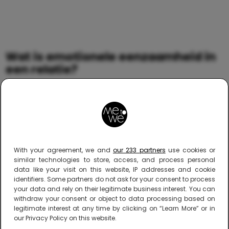
Wat is emotionele eenzaamheid in
een relatie?
Je hoeft niet fysiek alleen te zijn om je eenzaam te
voelen. Emotionele eenzaamheid betekent dat je je
niet meer écht verbonden voelt met je partner. Jullie
praten wel, maar niet over wat echt telt. Jullie leven
samen, maar het voelt alsof jullie langs elkaar heen
leven.
With your agreement, we and
our 233 partners
use cookies or
similar technologies to store, access, and process personal
Hoe ontstaat deze vorm van
data like your visit on this website, IP addresses and cookie
eenzaamheid?
identifiers. Some partners do not ask for your consent to process
your data and rely on their legitimate business interest. You can
withdraw your consent or object to data processing based on
1. Routine neemt het over
legitimate interest at any time by clicking on “Learn More” or in
our Privacy Policy on this website.
Het leven wordt een aaneenschakeling van