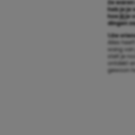
Ze waren 
heb je je
hoe jij je
dingen z
1.De vrie
Alles heef
wang van j
stelt je n
ontdekt en
gewoon he