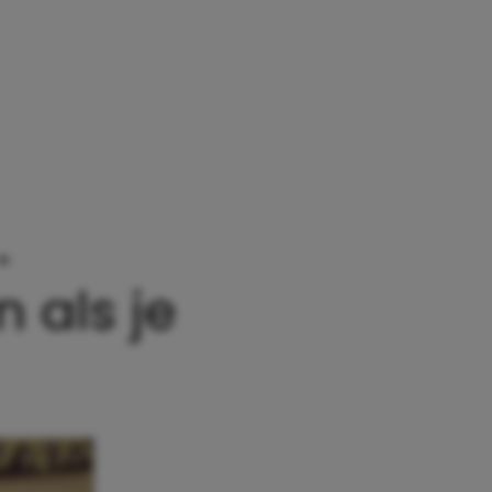
»
12 VRIENDINNEN DIE ONMISBAAR ZIJN ALS JE M
 als je