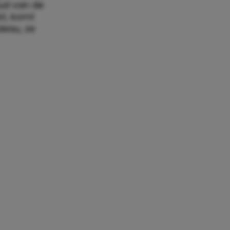
oud van de
bt, komt
deau, ze