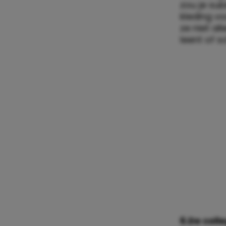
zou je su
kleding vo
ze niet a
leent of s
6.De coll