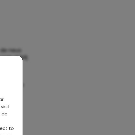
 de neus
was al blij
s de
ndt het
s te
je uit je
 op zich
e delen
ar
visit
s do
len
ject to
21 uur