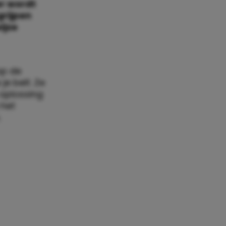
er wordt
grijpen
ijze
op de
e belt. Ze
 oplossing
 het
.