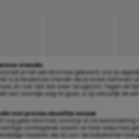
erloze vriendin
oordat je net een kind had gebaard, was je eigenlij
et is je kinderloze vriendin die je eraan herinnert d
had, en ook: dat dat weer terugkomt. Tegen de tijd
kt een avondje weg te gaan, is zij natuurlijk de eer
ndin met precies dezelfde smaak
lf nog geen kind had, stond je al vol bewondering t
rachtige omslagdoek waarin ze haar baby had geh
eweldige meubels die zij voor de babykamer had 