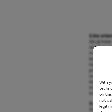
2.De vrie
Als jij h
duwt, haal
met je zw
leukheids
helemaal 
praten, we
oren spuit
laat wach
With 
met ieman
techno
trekkende 
on thi
not as
3.De vrie
legiti
Ze zegt he