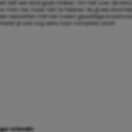
biet zelf een kind gaan maken. Om het over de inh
or mini-her maar niet te hebben. Nu jij een kind he
lleen aanzetten met het meest geweldige kraamca
chenkt je ook nog eens haar complete uitzet.
ega-vriendin