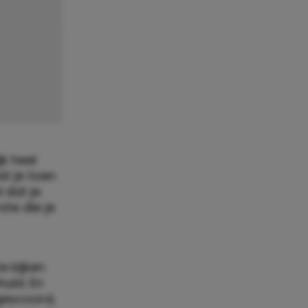
k heel
at je toen
 dat je
ste die je
e kijken
uld. En
gescoord,