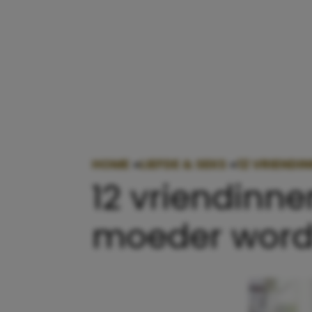
HOME
»
LIEFDE & SEKS
»
12 VRIENDI
12 vriendinne
moeder word