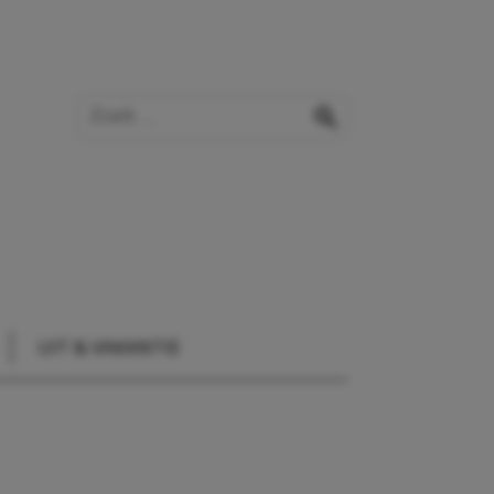
Zoek op de website
zoeken
UIT & VAKANTIE