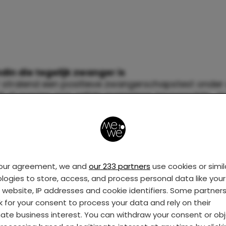
ndin die tegelijk zwanger is
aar stralend een positieve zwangerschapstest onder
t zij precies zo’n zelfde exemplaar tevoorschijn. Je 
angerschap, maar nu je die met haar kunt delen, i
factor nog eens verdubbeld. Want deze vriendin vi
niet vervelend om eindeloos over schopjes en hikje
et precies hoe het voelt als het maagzuur zo’n beet
 en weet hoe zat je het bent als die bevalling maar
ten. Bovendien is het het fijnst om kraambedleed t
your agreement, we and
our 233 partners
use cookies or simil
d die op hetzelfde moment wordt geplaagd door
logies to store, access, and process personal data like your 
hechtingen en pijnlijke naweeën.
s website, IP addresses and cookie identifiers. Some partner
k for your consent to process your data and rely on their
ndin die je dus écht midden in de nacht kunt bel
mate business interest. You can withdraw your consent or ob
t niet alleen, ze meent het ook. En als je dan om 3.