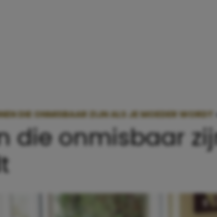
NNEN DIE ONMISBAAR ZIJN ALS JE MOEDER WORDT
n die onmisbaar zijn
t