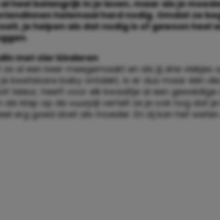
al heel belangrijk in je leven, maar als je moed
 vriendinnen helemaal hard nodig. Omdat ze be
 voelt, je helpen als dat nodig is of gewoon heel w
eggen.
ndin met vier kinderen
t ze al een keer meegemaakt en als jij drie vlekjes 
e kwetsbare baby ontdekt, is er dus maar één die j
ooit teleur, heeft voor elk kwaaltje al een geweldige
 als klap op de vuurpijl vertelt ze je ook nog dat je
el erg goed doet als moeder. En zij kan het weten