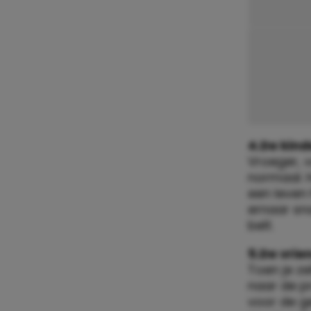
4.De kind
Vroeger, v
normaal. H
een leven 
ernaar sna
belt.
5.De vrie
Toen je ze
naar de p
voor de g