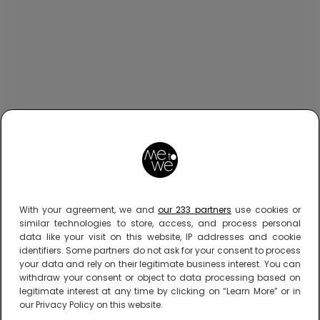
With your agreement, we and
our 233 partners
use cookies or
similar technologies to store, access, and process personal
data like your visit on this website, IP addresses and cookie
identifiers. Some partners do not ask for your consent to process
your data and rely on their legitimate business interest. You can
withdraw your consent or object to data processing based on
MY MILK
legitimate interest at any time by clicking on “Learn More” or in
our Privacy Policy on this website.
Een bericht gedeeld door chrissy teigen (@chrissyteigen) op