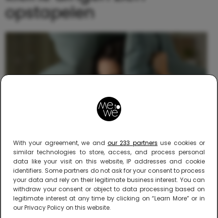
opstapelen
With your agreement, we and
our 233 partners
use cookies or
similar technologies to store, access, and process personal
data like your visit on this website, IP addresses and cookie
Je had je voorgenomen een geduldige, rustige
identifiers. Some partners do not ask for your consent to process
moeder te zijn. Maar waarom voel je je dan zo vaak
your data and rely on their legitimate business interest. You can
geïrriteerd? Waarom kook je soms van binnen als je
withdraw your consent or object to data processing based on
partner ‘vergeet’ de vaatwasser uit te ruimen of je
legitimate interest at any time by clicking on “Learn More” or in
kind wéér zijn jas midden in de gang gooit? Veel
our Privacy Policy on this website.
moeders ervaren een vorm van opgebouwde woede