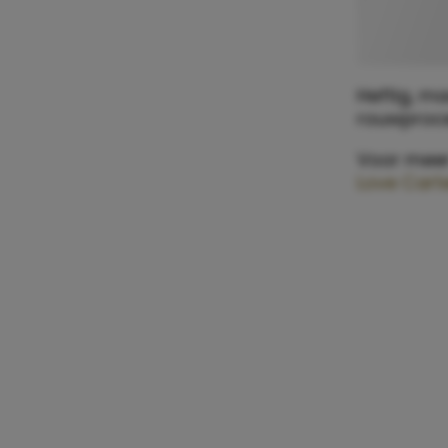
Heftig, ma
rouwproce
Voor meer 
Love Car