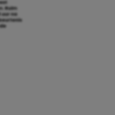
eest
n. Ruim
 uur na
beurtenis
mde