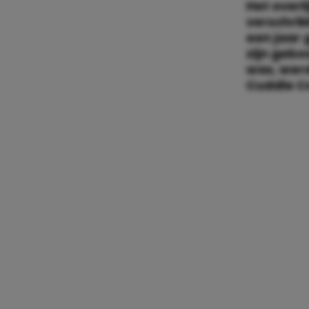
Het overl
verschrik
een jaar 
zijn gebo
was, werd
Cuddle C