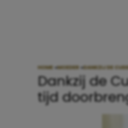
HOME
»
MOEDER
»
DANKZIJ DE CUD
Dankzij de C
tijd doorbre