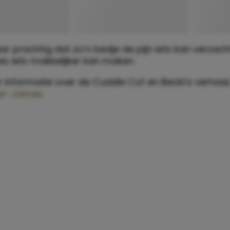
ar prachtig dat zo’n bedje de pijn iets kan verzac
s iets makkelijker kan maken.
informatie over de Cuddle Cot en Becki’s verhaal,
ter-James