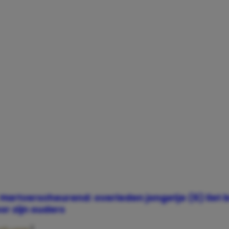
Hartverscheurend: overleden jongetje (6) liet b
or zijn ouders