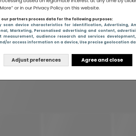
rocessing based on legitimate interest at any time by click
More” or in our Privacy Policy on this website.
our partners process data for the following purposes:
y scan device characteristics for identification
, Advertising
, A
onal
, Marketing
, Personalised advertising and content, advertis
t measurement, audience research and services development
nd/or access information on a device
, Use precise geolocation d
Adjust preferences
Agree and close