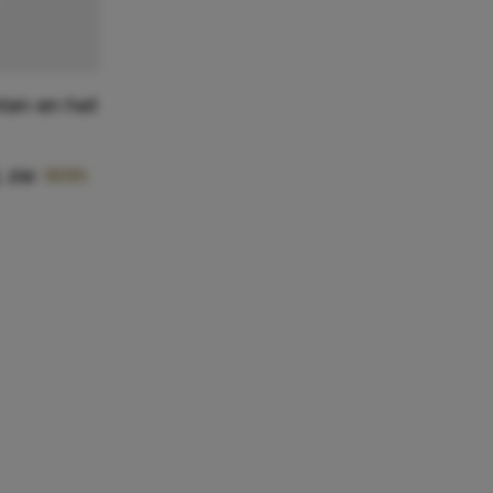
hten en het
 zie:
With