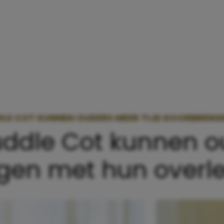
DLE COT KUNNEN OUDERS MEER TIJD DOORBRENG
uddle Cot kunnen 
ngen met hun over