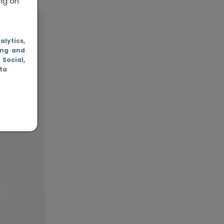
ing on
nalytics
,
ing and
, Social
,
ata