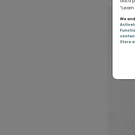
data p
“Learn 
We and 
Activel
Functi
conten
Store a