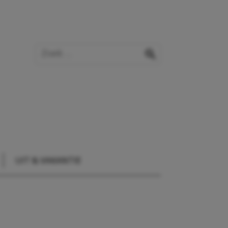
Zoek op de website
zoeken
UIT & VAKANTIE