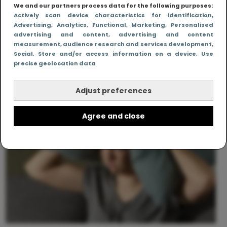
We and our partners process data for the following purposes:
De onzichtbare woede
Actively scan device characteristics for identification
,
Advertising
, Analytics
, Functional
, Marketing
, Personalised
van moeders: als alle
advertising and content, advertising and content
measurement, audience research and services development
,
kleine dingen zich
Social
, Store and/or access information on a device
, Use
precise geolocation data
opstapelen
Adjust preferences
Agree and close