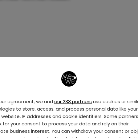
your agreement, we and
our 233 partners
use cookies or simil
:
Help! Sinds het moederschap heb ik een draak
logies to store, access, and process personal data like your 
s website, IP addresses and cookie identifiers. Some partner
k for your consent to process your data and rely on their
mate business interest. You can withdraw your consent or ob
n pijnlijk bloedbad