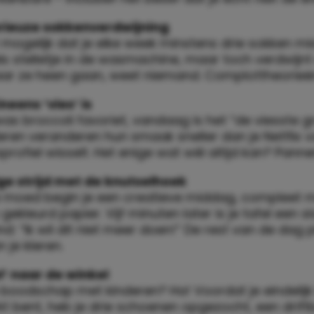
rieuze sokkenverdwijning
 mogelijk dat je elke week minstens drie sokken mi
ls stelletje in de wasmachine, maar toch verdwijnt e
aar ze heen gaan, weet niemand. Complottheorieë
neens ‘vies’ is
as broccoli favoriet, vandaag is het “de viesste 
deren veranderen hun smaak sneller dan je Netflix 
profiel wisselt. Het enige wat wél altijd kan? Pann
e strijd met de knutselhoek
 moed begin je een creatieve middag, compleet me
n gekleurd papier. Vijf minuten later is je tafel een 
ind: “Ik wil dit niet meer doen!” De rest van de dag p
n je kleren.
l’ naar de winkel
 boodschap met kinderen? Ha! Voordat je eindelijk
t bent, heb je drie schoenen opgezocht, een drift