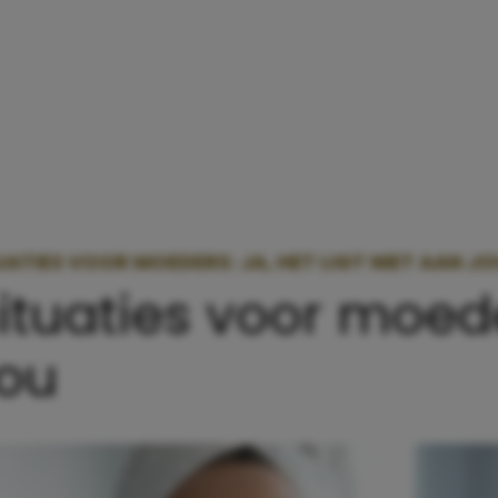
ATIES VOOR MOEDERS: JA, HET LIGT NIET AAN J
tuaties voor moeder
jou