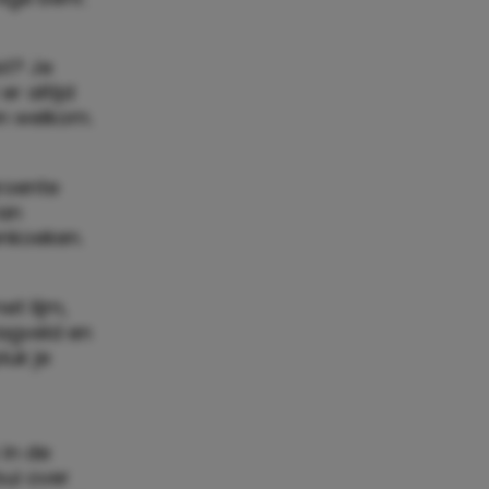
st? Je
r altijd
n welkom.
groente
van
enkoeken.
t lijm,
slagveld en
luk je
 in de
bui over