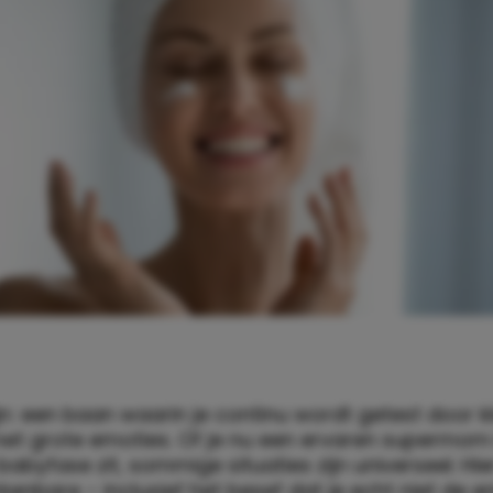
n: een baan waarin je continu wordt getest door k
t grote emoties. Of je nu een ervaren supermom
babyfase zit, sommige situaties zijn universeel. Hier
enbare – inclusief het besef dat je echt niet de en