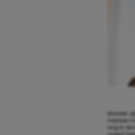
Moeder zij
mensen me
nog in de 
meest herk