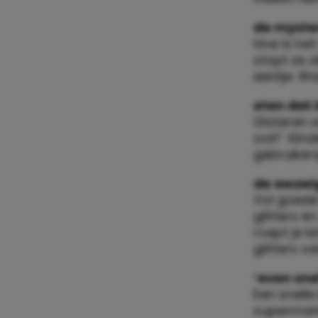
de myste
Hoe is het
stopt ze a
eentje. W
eten dat i
Gisteren w
ooit”. Kin
gebruikers
de eeuwig
Vol goede
glitters e
roept je k
glitters va
‘even sne
Een snelle
supermark