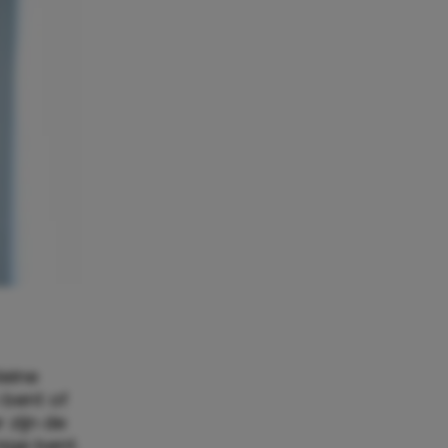
leine
 bent of
 zijn de
ige bent.