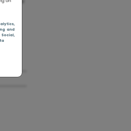
ing on
sbang voor
nalytics
,
ing and
, Social
,
ata