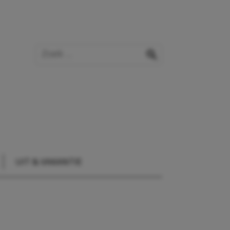
Zoek op de website
zoeken
UIT & VAKANTIE