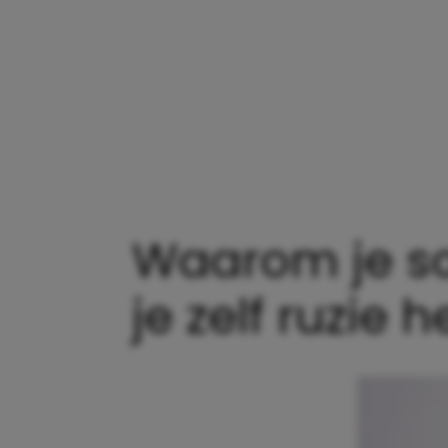
Waarom je so
je zelf ruzie 