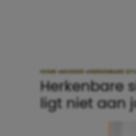
HOME
»
MOEDER
»
HERKENBARE SITU
Herkenbare si
ligt niet aan 