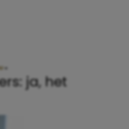
OU
»
HERKENBARE SITUATIES VOOR MOEDERS: JA, HE
s: ja, het