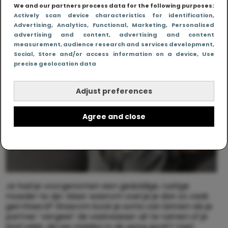
kleine dingen zich
We and our partners process data for the following purposes:
Actively scan device characteristics for identification
,
opstapelen
Advertising
, Analytics
, Functional
, Marketing
, Personalised
advertising and content, advertising and content
measurement, audience research and services development
,
Social
, Store and/or access information on a device
, Use
precise geolocation data
Adjust preferences
Agree and close
Je had je voorgenomen een geduldige, rustige
moeder te zijn. Maar waarom voel je je dan zo vaak
geïrriteerd? Waarom kook je soms van binnen als je
partner ‘vergeet’ de vaatwasser uit te ruimen of je
kind wéér zijn jas midden in de gang gooit? Veel