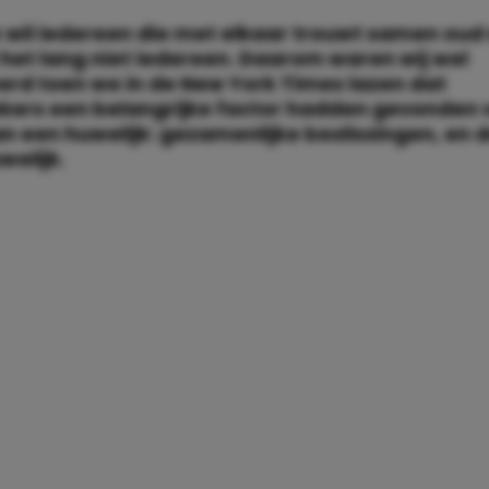
k wil iedereen die met elkaar trouwt samen oud
 het lang niet iedereen. Daarom waren wij wel
erd toen we in de New York Times lazen dat
kers een belangrijke factor hadden gevonden 
n een huwelijk: gezamenlijke beslissingen, en 
welijk.