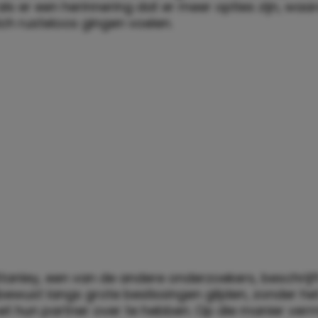
ls er een herinnering dat er meer opties zijn, waa
ch rusteloos gingen voelen.
Stanley, een van de andere onderzoekers, beschrijf
bewust langs grote beslissingen glijden, zonder he
t hun partner over te hebben. Op die manier verm