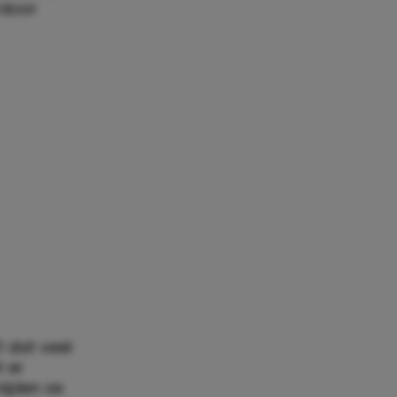
rdoor
t dat veel
t er
ijden ze