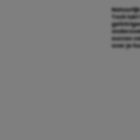
Natuurlij
Toch lukt
geïntrige
onderzoe
succes va
over je hu