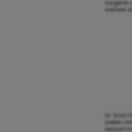
fungeren a
mensen zi
Dr. Scott 
stellen on
bewust me