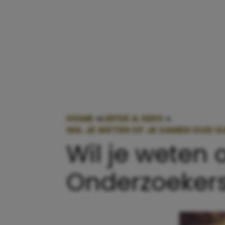
HOME
»
LIEFDE & SEKS
»
WIL JE WETEN OF JE SAMEN OUD 
Wil je weten
Onderzoekers