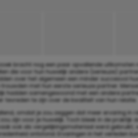
zoek bracht nog een paar opvallende uitkomsten 
llen die voor hun huwelijk andere (serieuze) part
den over het algemeen een minder succesvol huw
ie trouwden met hun eerste serieuze partner. Mense
ijk hadden samengewoond met een andere partn
 tevreden te zijn over de kwaliteit van hun relatie.
allend, omdat je zou zeggen dat meer ervaring in re
 zou zijn voor je huwelijk. Toch bleek in de praktijk 
aak ook als vergelijkingsmateriaal werd gebruikt, 
vredenheid ontstond. Ervaringen in het verleden k