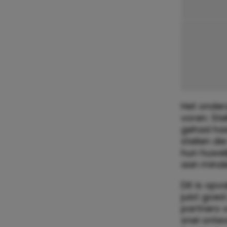
Het onder
voren: Ste
gehad had
stellen d
hun huwel
aan minder
Dit is opv
juist goed
partners v
snel onte