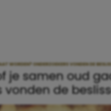
GAAT WORDEN? ONDERZOEKERS VONDEN DE BESLI
 of je samen oud g
 vonden de besliss