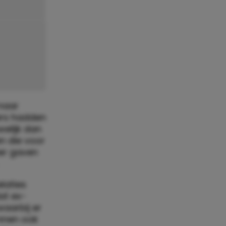
naar
ners hadden
elijk dan
n die voor
er gaven
laties
dat ex-
waarbij er
unnen ook