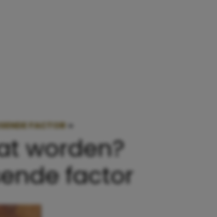
SSENDE FACTOR
»
WIL JE WETEN OF JE SAMEN OU
aat worden?
ende factor