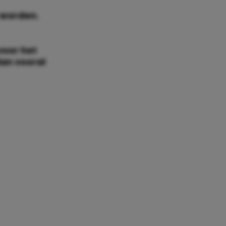
 worden.
voor het
dan vooral