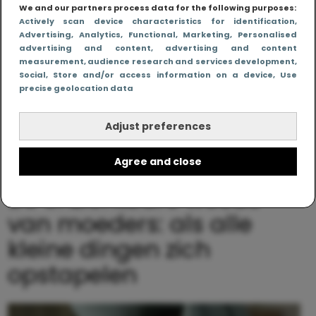
We and our partners process data for the following purposes:
Actively scan device characteristics for identification
,
Advertising
, Analytics
, Functional
, Marketing
, Personalised
advertising and content, advertising and content
measurement, audience research and services development
,
Social
, Store and/or access information on a device
, Use
precise geolocation data
1 kind
moeder
Adjust preferences
Agree and close
De onzichtbare woede
van moeders: als alle
kleine dingen zich
opstapelen