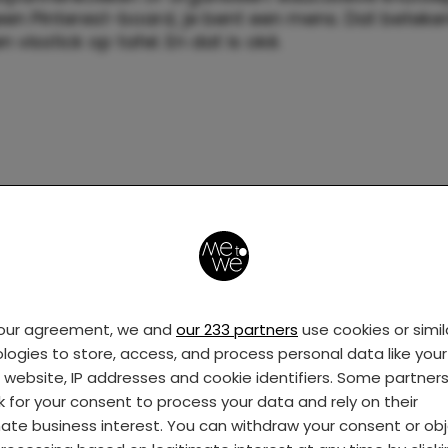
een Pinterest-board, je bent een mens. Dat beteke
 visstick op tafel. En dat is oké.
your agreement, we and
our 233 partners
use cookies or simil
logies to store, access, and process personal data like your 
s website, IP addresses and cookie identifiers. Some partner
equent zijn is zwaar
k for your consent to process your data and rely on their
mate business interest. You can withdraw your consent or ob