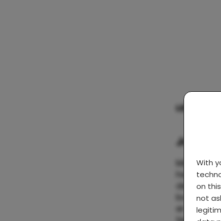
LEES OOK
Je hebt
Mijn docht
With 
heb de ju
techno
deze keus
on thi
borstvoed
not as
er nooit a
legiti
tegen bors