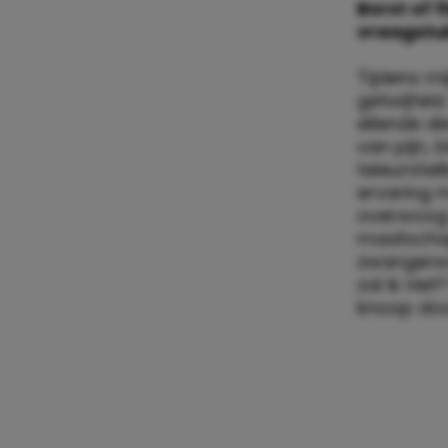
Borst of 
vraagstuk
Tijdens m
getwijfeld.
ellende d
van pijn, 
teleurstel
ervaring 
overwoog w
maatschapp
zwangersch
zal ik nie
knoop door