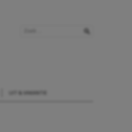
Zoek op de website
zoeken
UIT & VAKANTIE