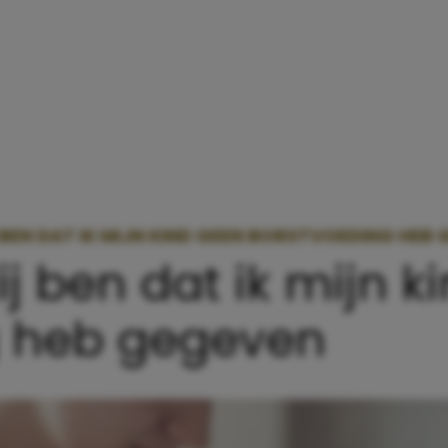
 BEN DAT IK MIJN KIND GEEN BORSTVOEDING HEB
j ben dat ik mijn k
g heb gegeven