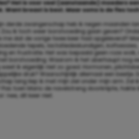
fles? Het is voor veel (aanstaande) moeders een
. Want breast is best. Maar soms is de fles toch
ijn derde zwangerschap heb ik negen maanden la
Zou ik toch weer borstvoeding gaan geven? Onda
ie me dat de vorige twee keer had opgeleverd? M
bloedende tepels, lactatiedeskundigen, kolfsessies,
ling en frustratie. Het was bepaald geen roze wolk,
met borstvoeding. Waarom ik het überhaupt nog e
eet ik eigenlijk niet zo goed. Hormonen, plichtsbe
elijke druk? Waarschijnlijk allemaal een beetje. 
ap lang liep ik met mijn ziel onder mijn arm. Zal ik
t? Pas toen Mario de navelstreng doorknipte, hakte 
: nee, dit keer niet.