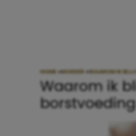
HOME
»
MOEDER
»
WAAROM IK BLIJ
Waarom ik bli
borstvoedin