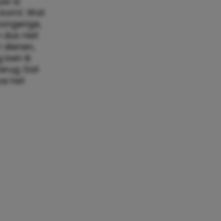
uw is
 komt. Wat
hongerige,
 dus niet
 dienen,
g ben ik
erug. Dat
oe het