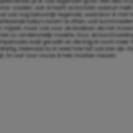
plementen je er ook tegenaan gooit. Niet elke vro
oor voeden, ook al heeft ze borsten waaruit melk
val ook nog behoorlijk tegenviel, waardoor ik met 
erliezende baby’s kwam te zitten, wat borstvoeden
r mijzelf, maar ook voor de kinderen die het moest
iet zo verdienstelijk maakte. Door de borstvoedin
periodes kwijt geraakt en die krijg ik nooit meer t
rdrietig, helemaal nu ik weet hoe het ook kan zijn. H
ijn. En wat voor moois ik heb moeten missen.