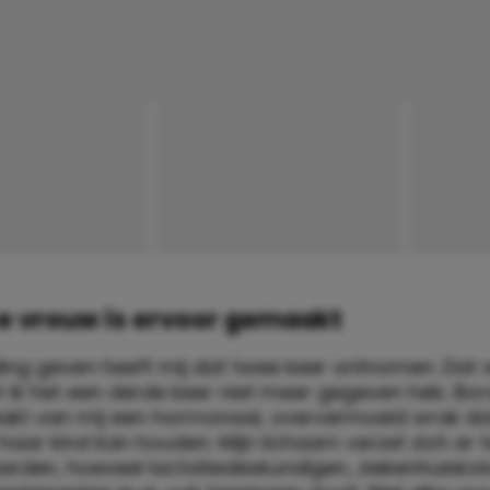
ke vrouw is ervoor gemaakt
ing geven heeft mij dat twee keer ontnomen.
Dat w
 ik het een derde keer niet meer gegeven heb. Bo
kt van mij een hormonaal, oververmoeid wrak dat
aar kind kan houden. Mijn lichaam verzet zich er 
aarden, hoeveel lactatiedeskundigen, ziekenhuiskol