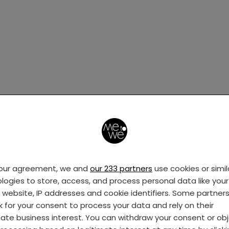
:
Doet u mij maar 10 dreumesen
.
 een keus
er is inmiddels een peuter en ik kan volmondig zeg
your agreement, we and
our 233 partners
use cookies or simil
iste keus gemaakt.
Sterker nog, achteraf gezien wild
logies to store, access, and process personal data like your 
 eerder had gemaakt en ook mijn twee oudsten g
s website, IP addresses and cookie identifiers. Some partner
ing had gegeven. Als ik geweten had wat ik nu wee
k for your consent to process your data and rely on their
an begonnen. Voor de duidelijkheid: dit is geen ple
mate business interest. You can withdraw your consent or ob
tvoeding. Dit is een pleidooi voor de mogelijkheid