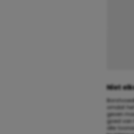
Niet el
Borstvoed
omdat het
geven maa
goed van h
alle toon