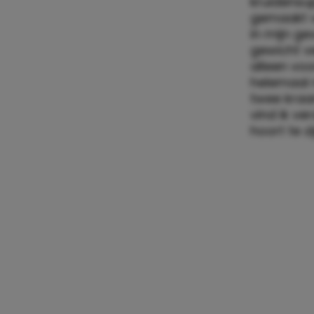
kruidensup
gemaakt v
in mijn ge
gewicht v
alleen voo
helemaal n
twee kraam
vind ik ve
hoort te z