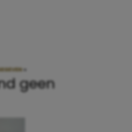
 GEGEVEN
»
WAAROM IK BLIJ BEN DAT IK MIJN KIN
ind geen