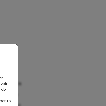
gen: ik
ar
e ik dat ik
visit
een
s do
t, was ik
idooi
ject to
 er bewust