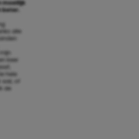
 moeilijk
 beter.
ng
nks alle
aanden
 mijn
en keer
sef,
De hele
 wel, of
ik de