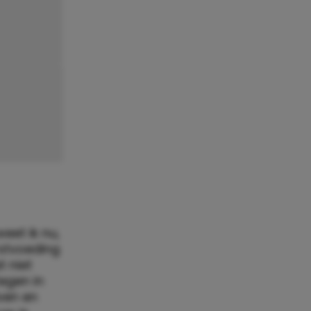
eet ik nu,
rstvoeding
 niet
tegen in
ven en