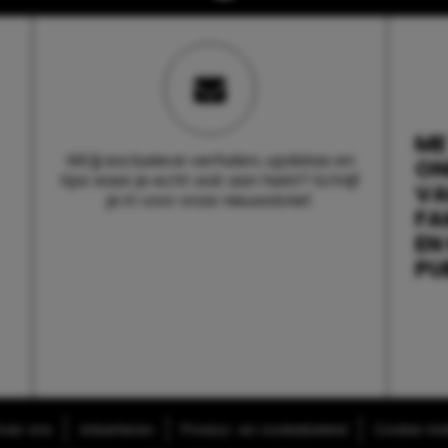
ME
Wil jij exclusieve verhalen, updates en
ON
tips waar je echt wat aan hebt? Schrijf
V
je in voor onze nieuwsbrief.
FA
EN
PU
ver ons
Adverteren
Privacy- en cookiebeleid
Cookie-inst