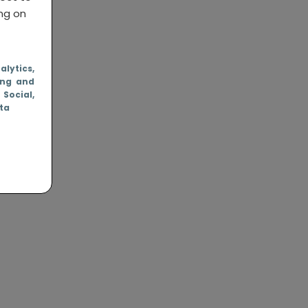
ing on
nalytics
,
ing and
, Social
,
ata