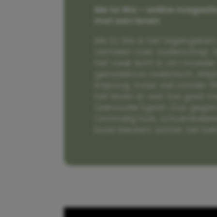
Me to We – online magazin
met een leven
Me to We is het tegengeluid 
verhalen over ouderschap. W
het vaak écht is om moeder t
genadeloos realistisch. Alti
knipoog, maar wel zonder fi
het leven er aan toe gaat m
(eenouder)gezin. Dus gega
rommelig huis, schuimbekke
boze kleuters achter het be