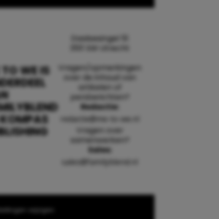
Daalsesingel 51
3511 SW Utrecht
Vragen/opmerkingen
 TO WE IS
over de inhoud van
DERDEEL
artikelen of
AN
persberichten?
MILYBLEND
Redactie:
 KOMPAS
redactie@me-to-we.nl
BLISHING
Vragen over
samenwerken?
Sales:
sales@familyblend.nl
ellingen wijzigen