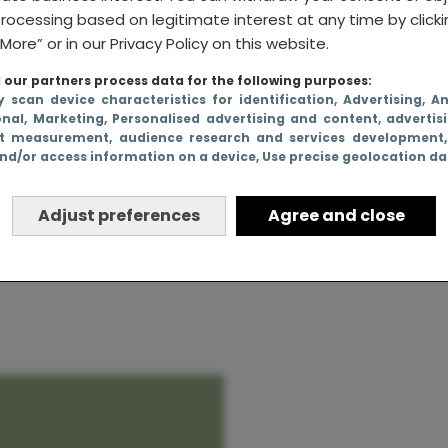
rocessing based on legitimate interest at any time by click
More” or in our Privacy Policy on this website.
our partners process data for the following purposes:
jne
y scan device characteristics for identification
, Advertising
, A
onal
, Marketing
, Personalised advertising and content, advertis
e mensen
t measurement, audience research and services development
nd/or access information on a device
, Use precise geolocation d
jna moet
Adjust preferences
Agree and close