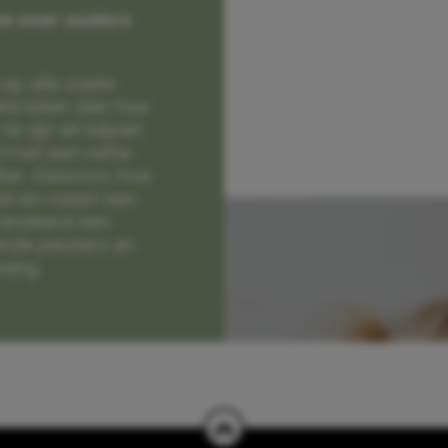
e voor ouders
op alle zoete
e laten zien hoe
e zijn en blijven
jd met een vette
lter. Gewoon, hoe
et en naast een
randeerd een
nde peuters en
hang.