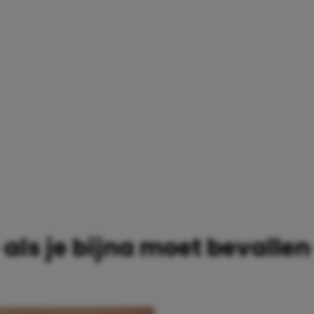
EN
als je bijna moet bevallen