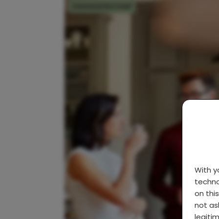
ZWANGERSCHAP
With 
techno
on thi
not as
legiti