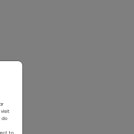
ar
visit
s do
ject to