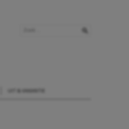
Zoek op de website
zoeken
UIT & VAKANTIE