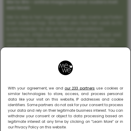
Me to We – online magazine voor ouders met
een leven
Me to We is het tegengeluid op alle zoete verhalen
over ouderschap. We laten zien hoe het vaak écht
is om moeder te zijn en blijven genadeloos
realistisch. Altijd met een vette knipoog, maar wel
zonder filter. Gewoon, hoe het leven er aan toe
gaat met en naast een (eenouder)gezin. Dus
gegarandeerd een rommelig huis, schuimbekkende
peuters en boze kleuters achter het behang.
With your agreement, we and
our 233 partners
use cookies or
similar technologies to store, access, and process personal
data like your visit on this website, IP addresses and cookie
identifiers. Some partners do not ask for your consent to process
your data and rely on their legitimate business interest. You can
withdraw your consent or object to data processing based on
legitimate interest at any time by clicking on “Learn More” or in
our Privacy Policy on this website.