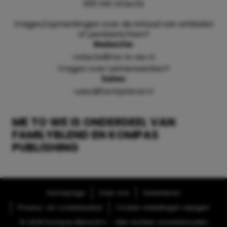
3511 SW Utrecht
Vragen/opmerkingen over de inhoud van artikelen
of persberichten?
Redactie:
redactie@me-to-we.nl
Vragen over samenwerken?
Sales:
sales@familyblend.nl
ME TO WE IS ONDERDEEL VAN
FAMILYBLEND EN KOMPAS
PUBLISHING
Homepage
Over ons
Adverteren
Privacy- en cookiebeleid
Cookie-instellingen wijzigen
© 2026 Kompas Blend B.V. - Alle rechten voorbehouden