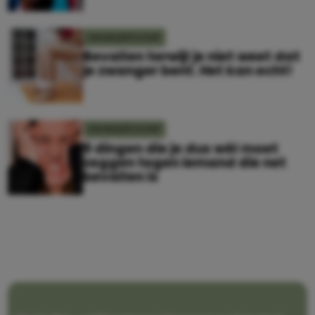
ZWANGERSCHAP
Bevallen terwijl je niet weet dat
je zwanger bent. Het kan echt!
ZWANGERSCHAP
9 dingen die je dus wél moet
zeggen tegen iemand die net
bevallen is