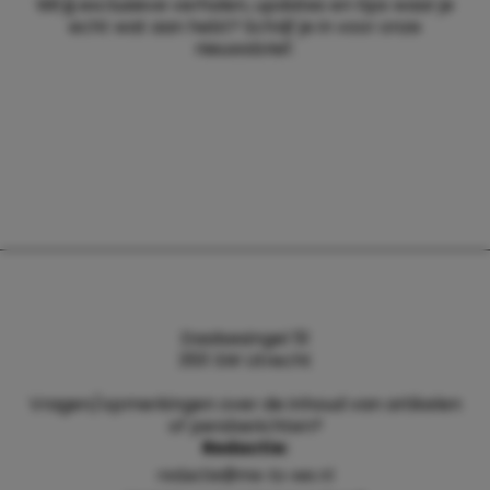
Wil jij exclusieve verhalen, updates en tips waar je
echt wat aan hebt? Schrijf je in voor onze
nieuwsbrief.
Daalsesingel 51
3511 SW Utrecht
Vragen/opmerkingen over de inhoud van artikelen
of persberichten?
Redactie:
redactie@me-to-we.nl