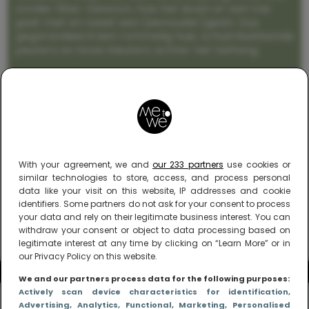
zonder filter. Gewoon, hoe het leven er aan toe
gaat met en naast een (eenouder)gezin. Dus
gegarandeerd een rommelig huis, schuimbekkende
peuters en boze kleuters achter het behang.
With your agreement, we and
our 233 partners
use cookies or
similar technologies to store, access, and process personal
data like your visit on this website, IP addresses and cookie
identifiers. Some partners do not ask for your consent to process
your data and rely on their legitimate business interest. You can
withdraw your consent or object to data processing based on
legitimate interest at any time by clicking on “Learn More” or in
our Privacy Policy on this website.
We and our partners process data for the following purposes:
Actively scan device characteristics for identification
,
Advertising
, Analytics
, Functional
, Marketing
, Personalised