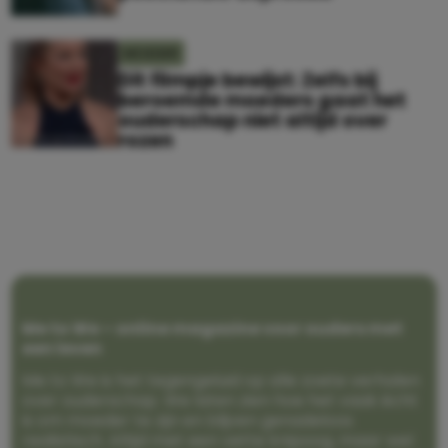
MOEDER
Dit filmpje bewijst: Zelfs bij
beroemde moeders gaat het
ouderschap niet altijd over
rozen
Me to We – online magazine voor ouders met
een leven
Me to We is het tegengeluid op alle zoete verhalen
over ouderschap. We laten zien hoe het vaak écht
is om moeder te zijn en blijven genadeloos
realistisch. Altijd met een vette knipoog, maar wel