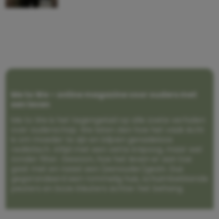
Me to We – online magazine voor ouders met
een leven
Me to We is het tegengeluid op alle zoete verhalen
over ouderschap. We laten zien hoe het vaak écht
is om moeder te zijn en blijven genadeloos
realistisch. Altijd met een vette knipoog, maar wel
zonder filter. Gewoon, hoe het leven er aan toe
gaat met en naast een (eenouder)gezin. Dus
gegarandeerd een rommelig huis, schuimbekkende
peuters en boze kleuters achter het behang.