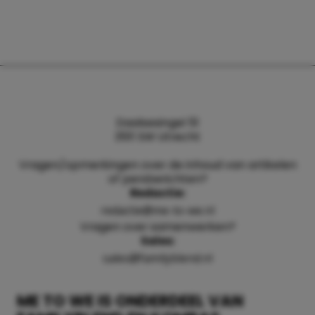
Daalsesingel 51
3511 SW Utrecht
Vragen/opmerkingen over de inhoud van artikelen
of persberichten?
Redactie:
redactie@me-to-we.nl
Vragen over samenwerken?
Sales:
sales@familyblend.nl
ME TO WE IS ONDERDEEL VAN