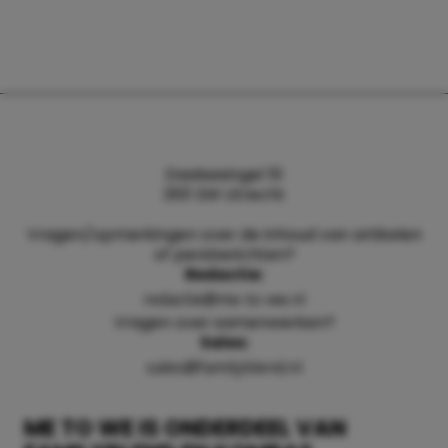
Daalsesingel 51
3511 SW Utrecht
Vragen/opmerkingen over de inhoud van artikelen
of persberichten?
Redactie:
redactie@me-to-we.nl
Vragen over samenwerken?
Sales:
sales@familyblend.nl
ME TO WE IS ONDERDEEL VAN