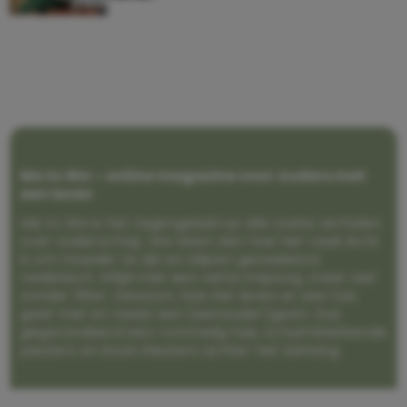
Me to We – online magazine voor ouders met
een leven
Me to We is het tegengeluid op alle zoete verhalen
over ouderschap. We laten zien hoe het vaak écht
is om moeder te zijn en blijven genadeloos
realistisch. Altijd met een vette knipoog, maar wel
zonder filter. Gewoon, hoe het leven er aan toe
gaat met en naast een (eenouder)gezin. Dus
gegarandeerd een rommelig huis, schuimbekkende
peuters en boze kleuters achter het behang.