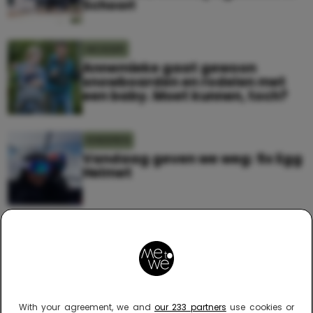
Schoorl
MOEDER
Annemieke gaat gewoon
snowboarden en rodelen met
een baby. Moet kunnen, toch?
KINDEREN
Vandaag geven we weg: 5x Egg
Helmet
KINDEREN
Deze 3-jarige crasht met zijn
fiets en zijn reactie is hilarisch
With your agreement, we and
our 233 partners
use cookies or