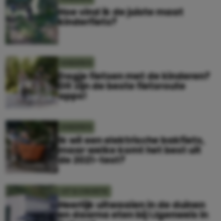
Hoe vind ik de juiste maat
kinderfiets?
KINDEREN
Dagje fietsen met de kinderen?
Dit zijn de beste fietsroute
apps!
KINDEREN
Ik wil een elektrische bakfiets,
maar welke komt het best uit
de 2021-test?
UIT & VAKANTIE
Heerlijk uitwaaien in de duinen
en daarna eten bij IJgenweis in