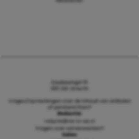
nieuwsbrief.
Daalsesingel 51
3511 SW Utrecht
Vragen/opmerkingen over de inhoud van artikelen
of persberichten?
Redactie:
redactie@me-to-we.nl
Vragen over samenwerken?
Sales: