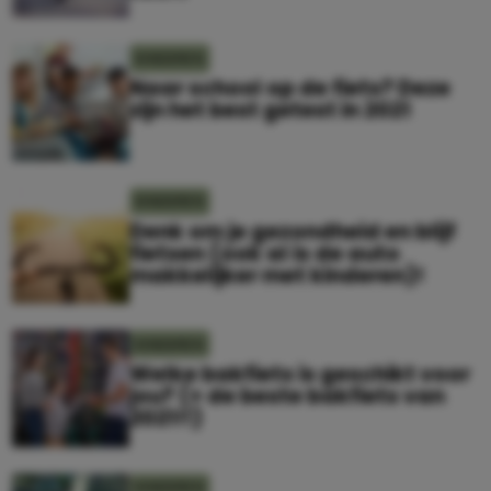
KINDEREN
Naar school op de fiets? Deze
zijn het best getest in 2021
KINDEREN
Denk om je gezondheid en blijf
fietsen (ook al is de auto
makkelijker met kinderen)!
KINDEREN
Welke bakfiets is geschikt voor
jou? (+ de beste bakfiets van
2021!!)
KINDEREN