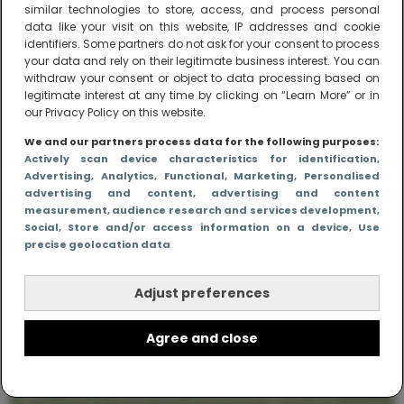
similar technologies to store, access, and process personal
KINDEREN
data like your visit on this website, IP addresses and cookie
Weg met de driewieler, alle
identifiers. Some partners do not ask for your consent to process
peuters op de loopfiets!
your data and rely on their legitimate business interest. You can
withdraw your consent or object to data processing based on
legitimate interest at any time by clicking on “Learn More” or in
our Privacy Policy on this website.
We and our partners process data for the following purposes:
Actively scan device characteristics for identification
,
Advertising
, Analytics
, Functional
, Marketing
, Personalised
advertising and content, advertising and content
measurement, audience research and services development
,
Social
, Store and/or access information on a device
, Use
precise geolocation data
Me to We – online magazine voor ouders met
een leven
Adjust preferences
Me to We is het tegengeluid op alle zoete verhalen
over ouderschap. We laten zien hoe het vaak écht
Agree and close
is om moeder te zijn en blijven genadeloos
realistisch. Altijd met een vette knipoog, maar wel
zonder filter. Gewoon, hoe het leven er aan toe
gaat met en naast een (eenouder)gezin. Dus