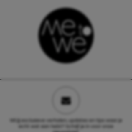
Wil jij exclusieve verhalen, updates en tips waar je
echt wat aan hebt? Schrijf je in voor onze