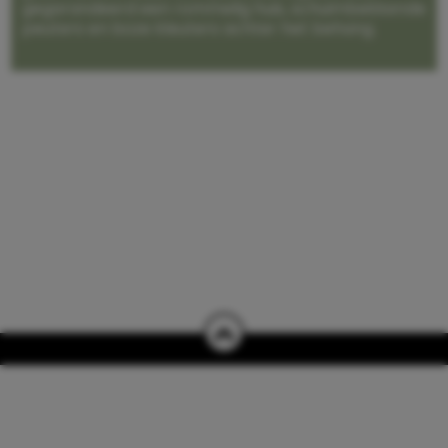
gegarandeerd een rommelig huis, schuimbekkende
peuters en boze kleuters achter het behang.