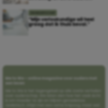
ZWANGERSCHAP
“Mijn verloskundige wil heel
graag dat ik thuis beval.”
Me to We – online magazine voor ouders met
een leven
Me to We is het tegengeluid op alle zoete verhalen
over ouderschap. We laten zien hoe het vaak écht
is om moeder te zijn en blijven genadeloos
realistisch. Altijd met een vette knipoog, maar wel