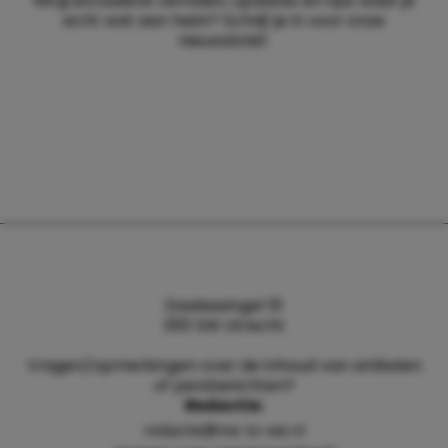
Wil jij exclusieve verhalen, updates en tips waar je
echt wat aan hebt? Schrijf je in voor onze
nieuwsbrief.
Daalsesingel 51
3511 SW Utrecht
Vragen/opmerkingen over de inhoud van artikelen
of persberichten?
Redactie:
redactie@me-to-we.nl