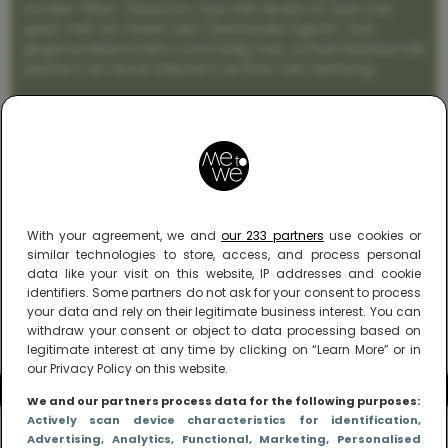
zonder filter. Gewoon, hoe het leven er aan toe
gaat met en naast een (eenouder)gezin. Dus
gegarandeerd een rommelig huis, schuimbekkende
peuters en boze kleuters achter het behang.
With your agreement, we and
our 233 partners
use cookies or
similar technologies to store, access, and process personal
data like your visit on this website, IP addresses and cookie
identifiers. Some partners do not ask for your consent to process
your data and rely on their legitimate business interest. You can
withdraw your consent or object to data processing based on
legitimate interest at any time by clicking on “Learn More” or in
our Privacy Policy on this website.
We and our partners process data for the following purposes:
Actively scan device characteristics for identification
,
Advertising
, Analytics
, Functional
, Marketing
, Personalised