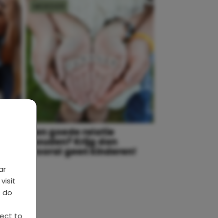
MOEDER
Een goede relatie
ijk
houden? Krijg dan
vooral geen kinderen!
ar
visit
s do
ject to