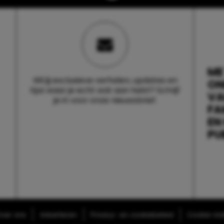
ME
Wil jij exclusieve verhalen, updates en
ON
tips waar je echt wat aan hebt? Schrijf
V
je in voor onze nieuwsbrief.
FA
EN
PU
ver ons
Adverteren
Privacy- en cookiebeleid
Cookie-inst