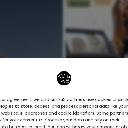
MOEDER
Jolijns man ging
vreemd: “Maar eigenl
kan ik het hem niet
kwalijk nemen.”
your agreement, we and
our 233 partners
use cookies or simil
logies to store, access, and process personal data like your 
s website, IP addresses and cookie identifiers. Some partner
k for your consent to process your data and rely on their
mate business interest. You can withdraw your consent or ob