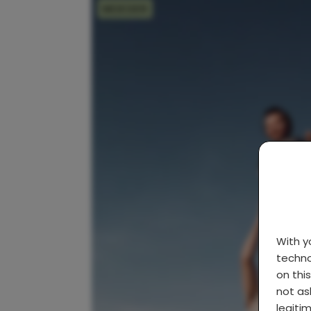
MOEDER
With 
techno
on thi
not as
legiti