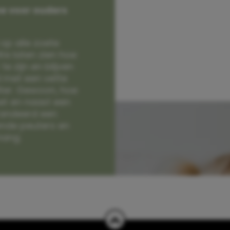
e voor ouders
op alle zoete
e laten zien hoe
e zijn en blijven
jd met een vette
lter. Gewoon, hoe
et en naast een
randeerd een
nde peuters en
hang.