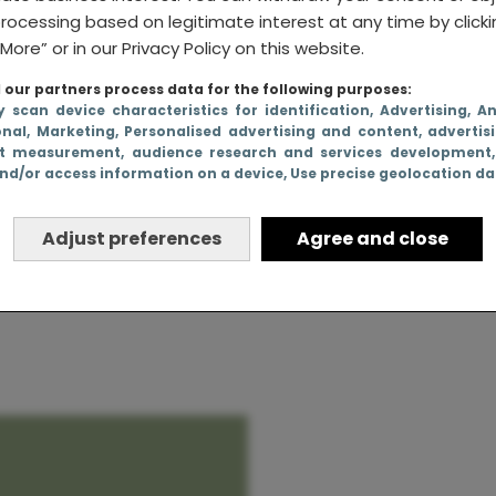
rocessing based on legitimate interest at any time by click
More” or in our Privacy Policy on this website.
our partners process data for the following purposes:
rgesteld in
y scan device characteristics for identification
, Advertising
, A
onal
, Marketing
, Personalised advertising and content, advertis
t vast in
t measurement, audience research and services development
nd/or access information on a device
, Use precise geolocation d
jheid
Adjust preferences
Agree and close