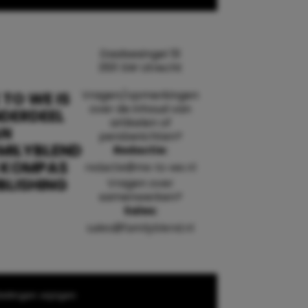
Daalsesingel 51
3511 SW Utrecht
Vragen/opmerkingen
 TO WE IS
over de inhoud van
DERDEEL
artikelen of
AN
persberichten?
MILYBLEND
Redactie:
 KOMPAS
redactie@me-to-we.nl
BLISHING
Vragen over
samenwerken?
Sales:
sales@familyblend.nl
ellingen wijzigen