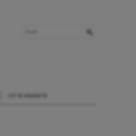
Zoek op de website
zoeken
UIT & VAKANTIE