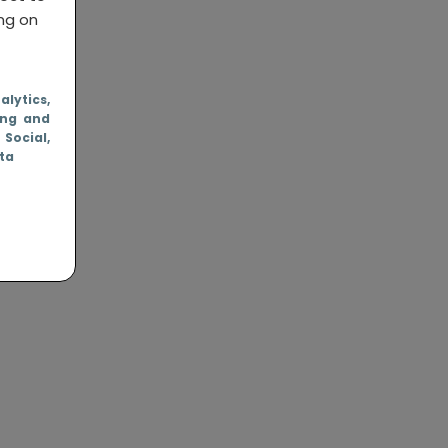
ing on
nalytics
,
ing and
, Social
,
ata