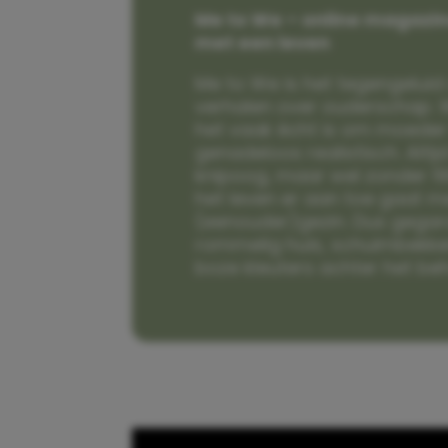
Me to We – online magazin
met een leven
Me to We is het tegengeluid 
verhalen over ouderschap. W
het vaak écht is om moeder t
genadeloos realistisch. Alti
knipoog, maar wel zonder fi
het leven er aan toe gaat m
(eenouder)gezin. Dus gega
rommelig huis, schuimbekke
boze kleuters achter het be