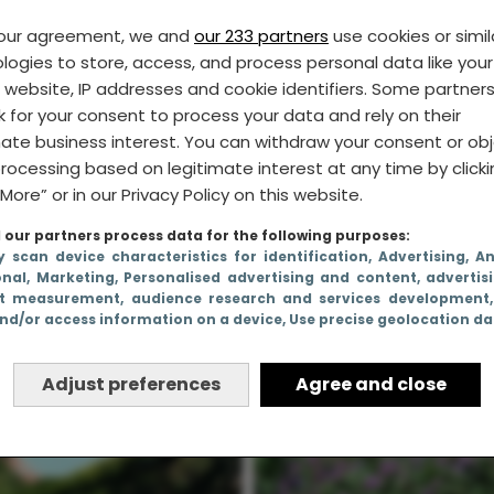
your agreement, we and
our 233 partners
use cookies or simil
logies to store, access, and process personal data like your 
s website, IP addresses and cookie identifiers. Some partner
e heerlijke plek in
De perfecte plek voo
k for your consent to process your data and rely on their
lië is perfect voor
een familievakantie i
mate business interest. You can withdraw your consent or ob
innen
Toscane
rocessing based on legitimate interest at any time by click
arschuwing: je wilt
it meer weg!)
More” or in our Privacy Policy on this website.
our partners process data for the following purposes:
y scan device characteristics for identification
, Advertising
, A
 & VAKANTIE
UIT & VAKANTIE
onal
, Marketing
, Personalised advertising and content, advertis
t measurement, audience research and services development
nd/or access information on a device
, Use precise geolocation d
Adjust preferences
Agree and close