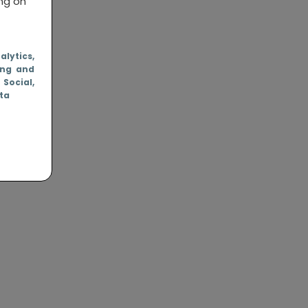
ing on
nalytics
,
ing and
, Social
,
ata