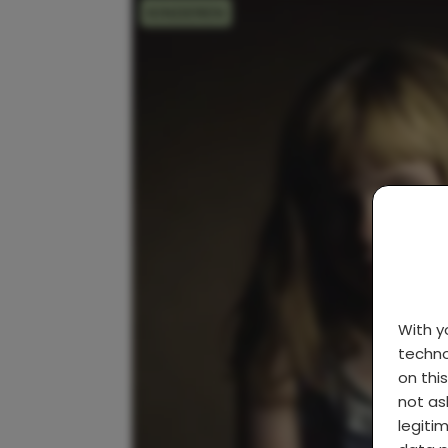
KINDEREN
With 
techno
on thi
not as
legiti