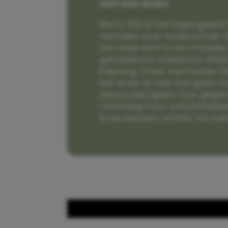
met een leven
Me to We is het tegengeluid 
verhalen over ouderschap. W
het vaak écht is om moeder t
genadeloos realistisch. Alti
knipoog, maar wel zonder fi
het leven er aan toe gaat m
(eenouder)gezin. Dus gega
rommelig huis, schuimbekke
boze kleuters achter het be