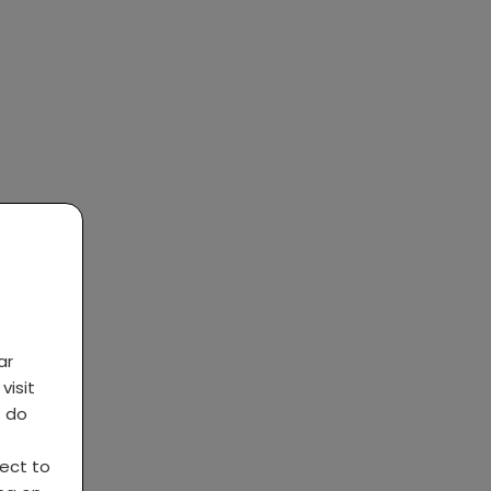
ar
visit
s do
ject to