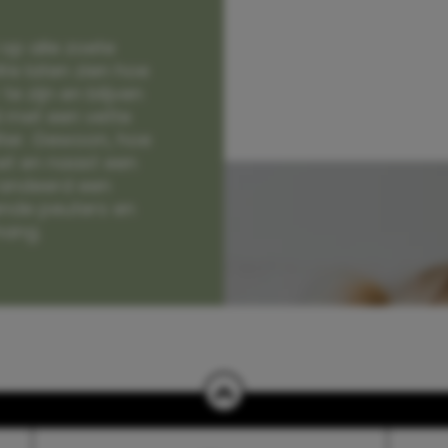
op alle zoete
e laten zien hoe
e zijn en blijven
jd met een vette
lter. Gewoon, hoe
et en naast een
randeerd een
nde peuters en
hang.