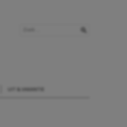
Zoek op de website
zoeken
UIT & VAKANTIE