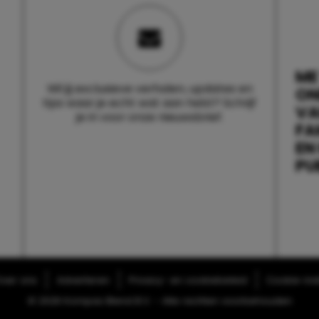
ME
Wil jij exclusieve verhalen, updates en
ON
tips waar je echt wat aan hebt? Schrijf
V
je in voor onze nieuwsbrief.
FA
EN
PU
ver ons
Adverteren
Privacy- en cookiebeleid
Cookie-inst
© 2026 Kompas Blend B.V. - Alle rechten voorbehouden