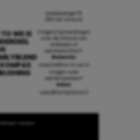
Daalsesingel 51
3511 SW Utrecht
Vragen/opmerkingen
 TO WE IS
over de inhoud van
DERDEEL
artikelen of
AN
persberichten?
MILYBLEND
Redactie:
 KOMPAS
redactie@me-to-we.nl
BLISHING
Vragen over
samenwerken?
Sales:
sales@familyblend.nl
ellingen wijzigen