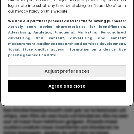
níet draait om schermen
legitimate interest at any time by clicking on “Learn More” or in
our Privacy Policy on this website.
We and our partners process data for the following purposes:
Actively scan device characteristics for identification
,
Advertising
, Analytics
, Functional
, Marketing
, Personalised
advertising and content, advertising and content
measurement, audience research and services development
,
Social
, Store and/or access information on a device
, Use
precise geolocation data
Adjust preferences
Agree and close
Een kinderfeestje hoeft niet per se te bestaan uit
chips, een film en een huis vol kinderen die na een
uur al naar hun telefoon grijpen. Steeds meer
ouders zoeken naar manieren om kinderen te
laten bewegen, spelen en zelf iets te laten