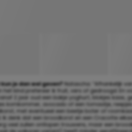
 kun je dan wel geven?
Natascha: “Afhankelijk va
an het kind prefereer ik fruit, vers of gedroogd. En v
anaf 2 jaar oud een bakje yoghurt, blokjes kaas, 
ukjes komkommer, avocado of een tomaatje, reepjes
korst, met eventueel een beetje boter of roomka
 Ik denk dat een broodkorst en een Cracotte elka
erg veel zullen ontlopen trouwens, maar een brood
wel de volkoren variant) heeft minder geraffineer