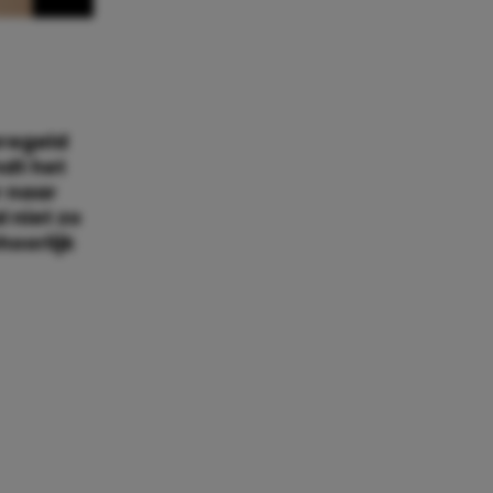
eregeld
ndt het
r naar
 niet zo
hoorlijk