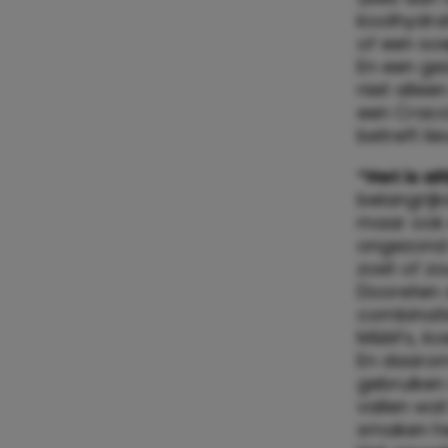
koolhydra
of een soe
En een ge
niet allee
een Cracot
betreft lie
“Het is a
belangrij
maar ook 
ongezond e
zoet of zo
Dooreten 
combinatie
M&M’s, koe
En daarom
gebruiken 
vallen wat
smaken hee