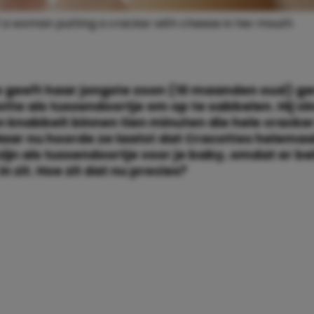
 a woman putting a cracker with cheese in her mouth
e geeft haar jongste zoon (10 maanden oud) g
tte als tussendoortje om op te sabbelen. Hij vi
en knabbelt binnen tien minuten die hele cracke
aar nu hoorde ze laatst dat Cracottes helemaal
zijn als tussendoortje voor je baby, omdat er be
in zit. Hoe zit dat nu precies?