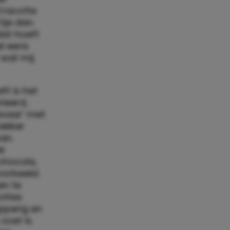
Cracotte
tje dan.
dat hoeft
el eens
 wat mij
ft is het
ieerd,
evaar’ met
lekker
an.
e
 chocola,
oorbeeld.
en te
ottes
apperig en
zoet is.