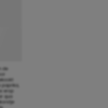
n de
oor
gekookt
 paprika,
as erop
ar qua
korstje
de