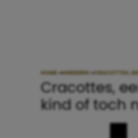
HOME
»
KINDEREN
»
CRACOTTES, EE
Cracottes, ee
kind of toch n