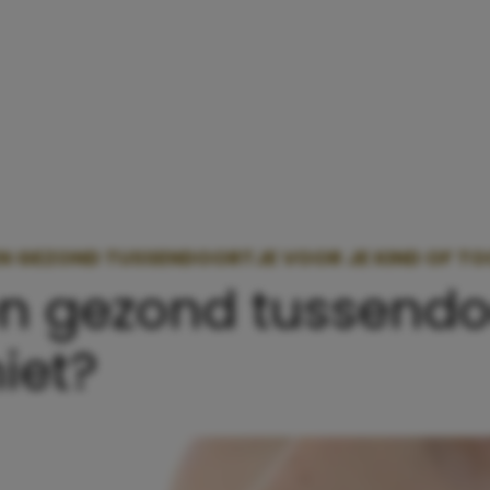
N GEZOND TUSSENDOORTJE VOOR JE KIND OF TO
n gezond tussendoo
iet?