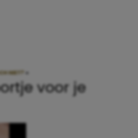
CH NIET?
»
CRACOTTES, EEN GEZOND TUSSENDOOR
rtje voor je