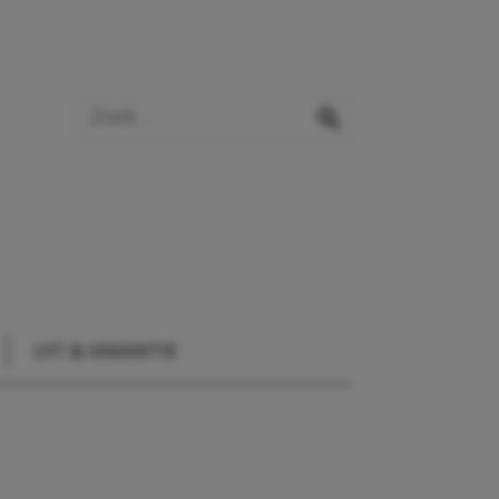
Zoek op de website
zoeken
UIT & VAKANTIE