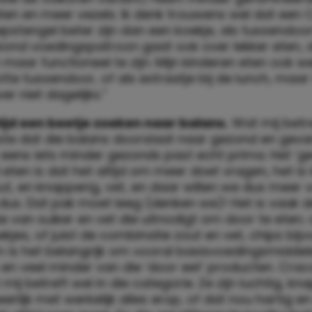
ten en meer vezels. Ik denk trouwens wel dat een 
pstengel beter zijn dan een koekje, als tussendoor
zond voedingspatroon gaat ook over lekker eten, 
n maar functioneel te zijn. Mijn kinderen eten ook w
te tussendoor, of als extraatje bij de lunch, maar
ver niet dagelijks.”
ltijd een beetje zoeken naar balans.
Wat mij betre
kste dat die balans doorslaat naar gezond en gevar
eens iets minder gezonds past echt prima. Het ‘g
ten is dat het altijd om meer doet vragen, het is 
ut, en knapperig, vet, en daar willen we dus meer v
dus. Dat pak moet leeg (denken we)! Het is vaak d
 van suiker en vet die uitnodigt om door te eten;
kjes, of juist de combinatie zout en vet, chips bijv
 is het belangrijk om vooral basisvoedingsmiddel
en veel minder van die ‘door eet’ producten. Crac
 mij betreft wel in die categorie. Ze zijn luchtig, kn
rlijk met werkelijk alles erop, of dat nou hartig en 