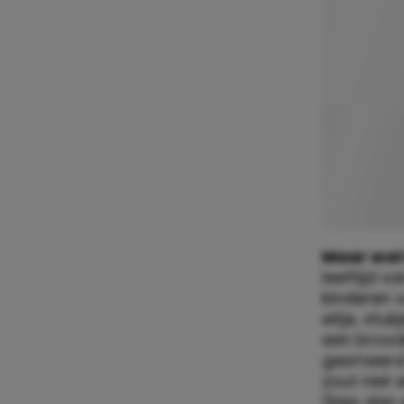
Maar wat
leeftijd v
kinderen v
eitje, st
een brood
gesmeerd.
zout niet 
(kies dan 