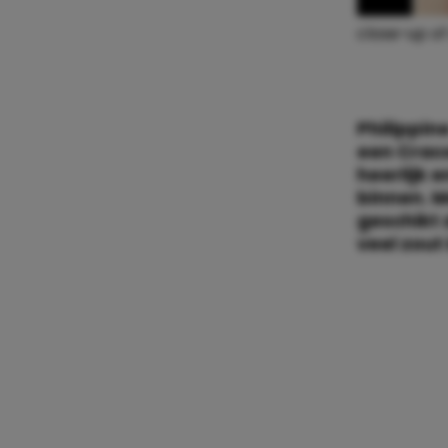
close-up of
Philippin
een Craco
heerlijk 
binnen. M
geschikt 
veel zout 