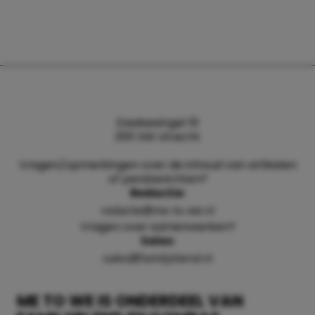
Daalsesingel 51
3511 SW Utrecht
Vragen/opmerkingen over de inhoud van artikelen
of persberichten?
Redactie:
redactie@me-to-we.nl
Vragen over samenwerken?
Sales:
sales@familyblend.nl
ME TO WE IS ONDERDEEL VAN