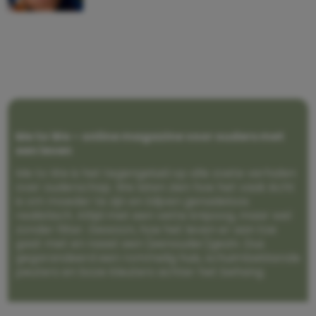
Me to We – online magazine voor ouders met
een leven
Me to We is het tegengeluid op alle zoete verhalen
over ouderschap. We laten zien hoe het vaak écht
is om moeder te zijn en blijven genadeloos
realistisch. Altijd met een vette knipoog, maar wel
zonder filter. Gewoon, hoe het leven er aan toe
gaat met en naast een (eenouder)gezin. Dus
gegarandeerd een rommelig huis, schuimbekkende
peuters en boze kleuters achter het behang.