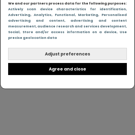
interieur te behouden dat er mooi uitziet, zonder
We and our partners process data for the following purposes:
dat het onpraktisch wordt. De kunst is om
Actively scan device characteristics for identification
,
meubels en materialen te kiezen die tegen een
Advertising
, Analytics
, Functional
, Marketing
, Personalised
stootje kunnen, maar ook bijdragen aan een fijne
advertising and content, advertising and content
sfeer. Want een warm, gezinsvriendelijk huis mag
measurement, audience research and services development
,
best stijlvol zijn.
Social
, Store and/or access information on a device
, Use
precise geolocation data
Adjust preferences
Agree and close