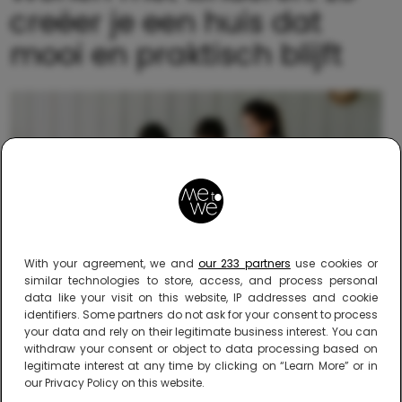
creëer je een huis dat
mooi en praktisch blijft
With your agreement, we and
our 233 partners
use cookies or
similar technologies to store, access, and process personal
data like your visit on this website, IP addresses and cookie
Beeld: Canva
identifiers. Some partners do not ask for your consent to process
your data and rely on their legitimate business interest. You can
Een huis met kinderen is een levendig huis. Er
withdraw your consent or object to data processing based on
wordt gelachen, gespeeld, geknoeid en geleefd.
legitimate interest at any time by clicking on “Learn More” or in
En dat is precies zoals het hoort. Maar als ouder
our Privacy Policy on this website.
weet je ook hoe lastig het kan zijn om een