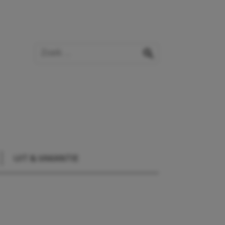
Zoek op de website
zoeken
UIT & VAKANTIE