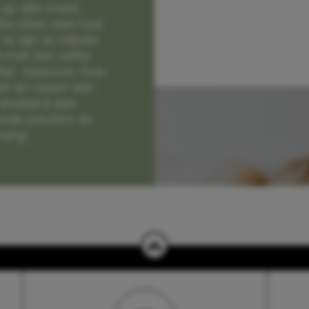
op alle zoete
e laten zien hoe
e zijn en blijven
jd met een vette
lter. Gewoon, hoe
et en naast een
randeerd een
nde peuters en
hang.