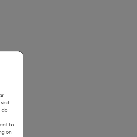
ar
visit
s do
ject to
ing on