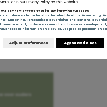
More” or in our Privacy Policy on this website.
our partners process data for the following purposes:
y scan device characteristics for identification
, Advertising
, A
onal
, Marketing
, Personalised advertising and content, advertis
 als moeder
t measurement, audience research and services development
nd/or access information on a device
, Use precise geolocation d
hebben
Adjust preferences
Agree and close
e voor ouders