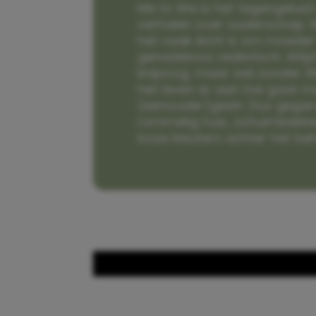
Me to We is het tegengeluid 
verhalen over ouderschap. W
het vaak écht is om moeder t
genadeloos realistisch. Alti
knipoog, maar wel zonder fi
het leven er aan toe gaat m
(eenouder)gezin. Dus gega
rommelig huis, schuimbekke
boze kleuters achter het be