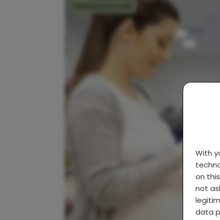
ZWANGERSCHAP
With 
techno
on thi
not as
legiti
data p