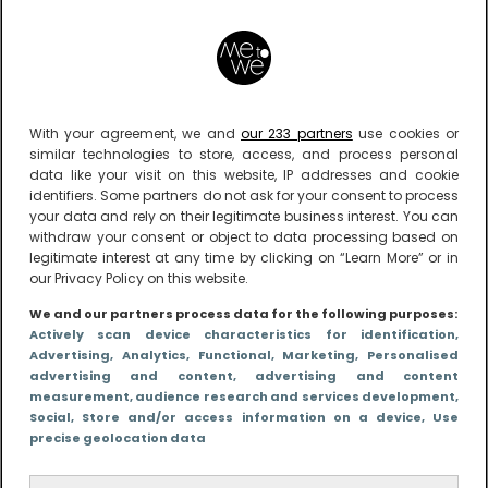
UIT & VAKANTIE
Dit weekend gaan we naar
Scheveningen!
With your agreement, we and
our 233 partners
use cookies or
similar technologies to store, access, and process personal
UIT & VAKANTIE
data like your visit on this website, IP addresses and cookie
Hier hebben de gebraden
identifiers. Some partners do not ask for your consent to process
kippetjes namen (en er is een
your data and rely on their legitimate business interest. You can
kabelbaan!)
withdraw your consent or object to data processing based on
legitimate interest at any time by clicking on “Learn More” or in
our Privacy Policy on this website.
UIT & VAKANTIE
We and our partners process data for the following purposes:
Vanmiddag gaan we dansen in
Actively scan device characteristics for identification
,
een Italiaanse trattoria!
Advertising
, Analytics
, Functional
, Marketing
, Personalised
advertising and content, advertising and content
measurement, audience research and services development
,
Social
, Store and/or access information on a device
, Use
precise geolocation data