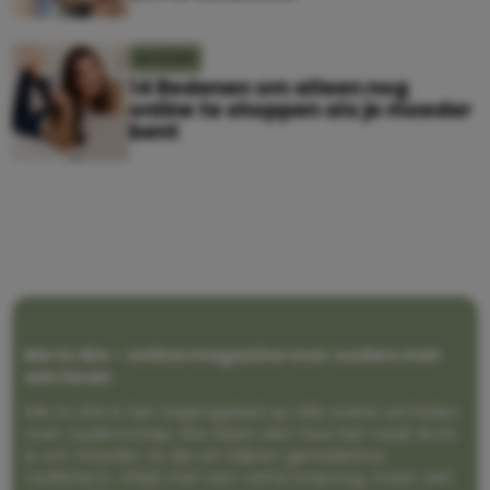
MOEDER
14 Redenen om alleen nog
online te shoppen als je moeder
bent
Me to We – online magazine voor ouders met
een leven
Me to We is het tegengeluid op alle zoete verhalen
over ouderschap. We laten zien hoe het vaak écht
is om moeder te zijn en blijven genadeloos
realistisch. Altijd met een vette knipoog, maar wel