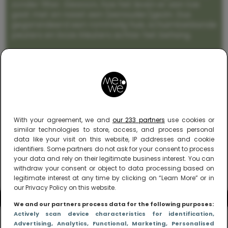
zonder filter. Gewoon, hoe het leven er aan toe
gaat met en naast een (eenouder)gezin. Dus
gegarandeerd een rommelig huis, schuimbekkende
peuters en boze kleuters achter het behang.
With your agreement, we and
our 233 partners
use cookies or
similar technologies to store, access, and process personal
data like your visit on this website, IP addresses and cookie
identifiers. Some partners do not ask for your consent to process
your data and rely on their legitimate business interest. You can
withdraw your consent or object to data processing based on
legitimate interest at any time by clicking on “Learn More” or in
our Privacy Policy on this website.
We and our partners process data for the following purposes:
Actively scan device characteristics for identification
,
Advertising
, Analytics
, Functional
, Marketing
, Personalised