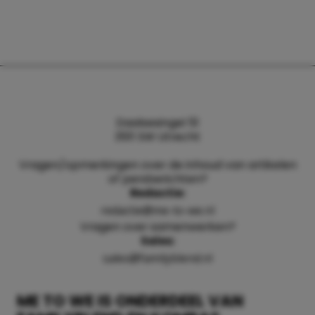
Daalsesingel 51
3511 SW Utrecht
Vragen/opmerkingen over de inhoud van artikelen
of persberichten?
Redactie:
redactie@me-to-we.nl
Vragen over samenwerken?
Sales:
sales@familyblend.nl
ME TO WE IS ONDERDEEL VAN