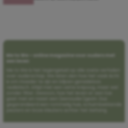
Me to We – online magazine voor ouders met
een leven
Me to We is het tegengeluid op alle zoete verhalen
over ouderschap. We laten zien hoe het vaak écht
is om moeder te zijn en blijven genadeloos
realistisch. Altijd met een vette knipoog, maar wel
zonder filter. Gewoon, hoe het leven er aan toe
gaat met en naast een (eenouder)gezin. Dus
gegarandeerd een rommelig huis, schuimbekkende
peuters en boze kleuters achter het behang.