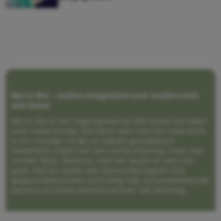
Me to We – online magazine voor ouders met
een leven
Me to We is het tegengeluid op alle zoete verhalen
over ouderschap. We laten zien hoe het vaak écht
is om moeder te zijn en blijven genadeloos
realistisch. Altijd met een vette knipoog, maar wel
zonder filter. Gewoon, hoe het leven er aan toe
gaat met en naast een (eenouder)gezin. Dus
gegarandeerd een rommelig huis, schuimbekkende
peuters en boze kleuters achter het behang.