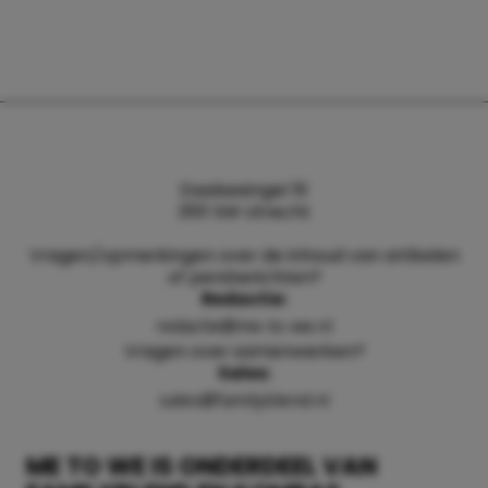
Daalsesingel 51
3511 SW Utrecht
Vragen/opmerkingen over de inhoud van artikelen
of persberichten?
Redactie:
redactie@me-to-we.nl
Vragen over samenwerken?
Sales:
sales@familyblend.nl
ME TO WE IS ONDERDEEL VAN