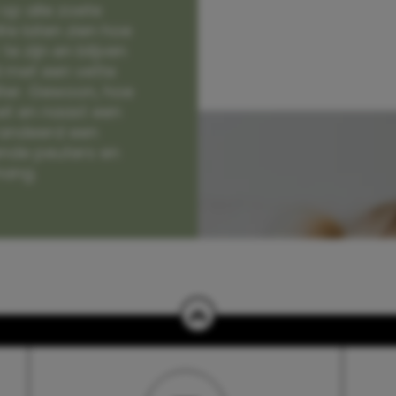
op alle zoete
e laten zien hoe
e zijn en blijven
jd met een vette
lter. Gewoon, hoe
et en naast een
randeerd een
nde peuters en
hang.