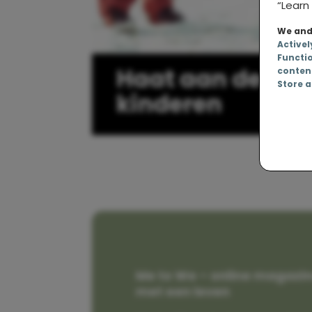
“Learn 
We and 
Activel
Functi
Haat aan de win
conten
Store a
kinderen
Me to We – online magazin
met een leven