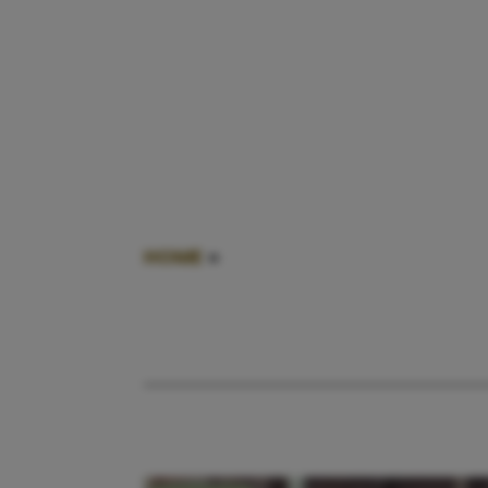
HOME
»
KOU