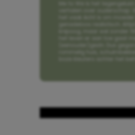
Me to We is het tegengeluid 
verhalen over ouderschap. W
het vaak écht is om moeder t
genadeloos realistisch. Alti
knipoog, maar wel zonder fi
het leven er aan toe gaat m
(eenouder)gezin. Dus gega
rommelig huis, schuimbekke
boze kleuters achter het be