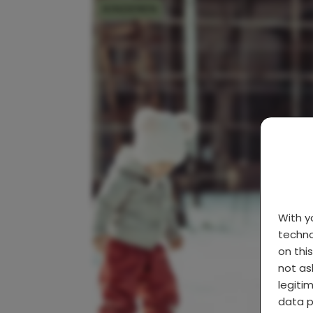
KINDEREN
With 
techno
on thi
not as
legiti
data p