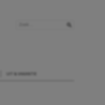
Zoek op de website
zoeken
UIT & VAKANTIE