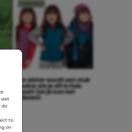
KINDEREN
De winter wordt een stuk
f je
leuker als je dit in huis
haalt (en je kan het
ar
winnen!.
visit
s do
ject to
ing on