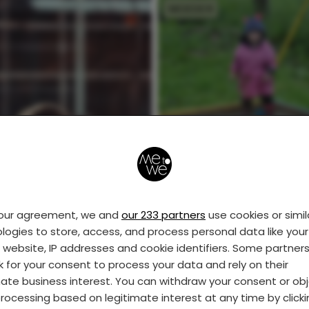
MOEDER
Binnen zitten met
kinderen, hoe overlee
dat?
your agreement, we and
our 233 partners
use cookies or simil
logies to store, access, and process personal data like your 
s website, IP addresses and cookie identifiers. Some partner
k for your consent to process your data and rely on their
mate business interest. You can withdraw your consent or ob
rocessing based on legitimate interest at any time by click