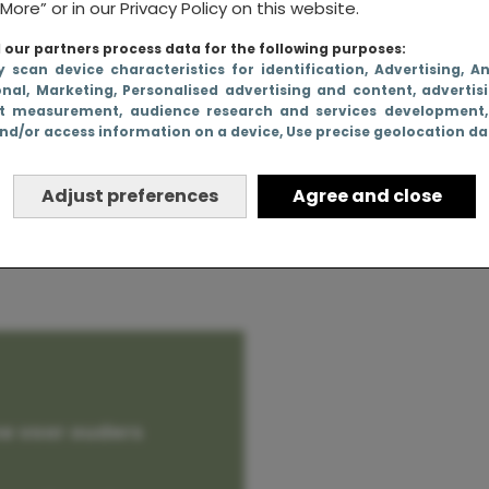
More” or in our Privacy Policy on this website.
our partners process data for the following purposes:
y scan device characteristics for identification
, Advertising
, A
onal
, Marketing
, Personalised advertising and content, advertis
ter met
t measurement, audience research and services development
nd/or access information on a device
, Use precise geolocation d
Adjust preferences
Agree and close
e voor ouders